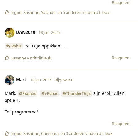
Reageren
Ingrid
,
Susanne
,
Yolande
, en
5
anderen
vinden dit leuk
.
DAN2019
18 jan. 2025
zal ik je oppikken.......
RobH
Reageren
Susanne
vindt dit leuk
.
Mark
18 jan. 2025
Bijgewerkt
Mark,
,
,
zijn erbij! Allen
@Francis
@i-Force
@ThunderThijs
optie 1.
Tof programma!
Reageren
Ingrid
,
Susanne
,
Chimeara
, en
3
anderen
vinden dit leuk
.