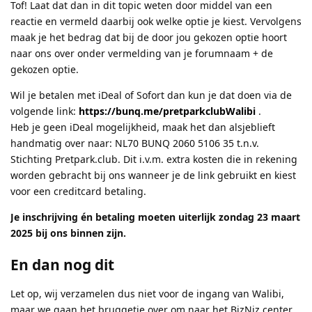
Tof! Laat dat dan in dit topic weten door middel van een
reactie en vermeld daarbij ook welke optie je kiest. Vervolgens
maak je het bedrag dat bij de door jou gekozen optie hoort
naar ons over onder vermelding van je forumnaam + de
gekozen optie.
Wil je betalen met iDeal of Sofort dan kun je dat doen via de
volgende link:
https://bunq.me/pretparkclubWalibi
.
Heb je geen iDeal mogelijkheid, maak het dan alsjeblieft
handmatig over naar: NL70 BUNQ 2060 5106 35 t.n.v.
Stichting Pretpark.club. Dit i.v.m. extra kosten die in rekening
worden gebracht bij ons wanneer je de link gebruikt en kiest
voor een creditcard betaling.
Je inschrijving én betaling moeten uiterlijk zondag 23 maart
2025 bij ons binnen zijn.
En dan nog dit
Let op, wij verzamelen dus niet voor de ingang van Walibi,
maar we gaan het bruggetje over om naar het BizNiz center