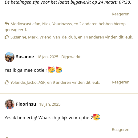
De betalingen zijn voor het laatst bijgewerkt op 24 maart: 07:30.
Reageren
Merlinscastlefan
,
Niek
,
Yourinasss
, en
2
anderen
hebben hierop
gereageerd
.
Susanne
,
Mark
,
Vriend_van_de_club
, en
14
anderen
vinden dit leuk
.
Susanne
18 jan. 2025
Bijgewerkt
Yes ik ga mee optie 1
Reageren
Yolande
,
Jacko
,
ASF
, en
9
anderen
vinden dit leuk
.
Floorinsu
18 jan. 2025
Yes ik ben erbij! Waarschijnlijk voor optie 2
Reageren