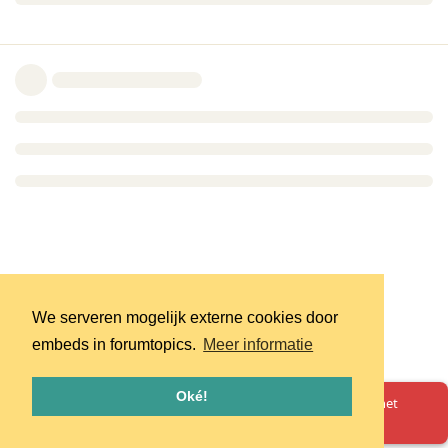
We serveren mogelijk externe cookies door
embeds in forumtopics.
Meer informatie
Oké!
Oeps! Er is iets misgegaan. Herlaad de pagina en probeer het
opnieuw.