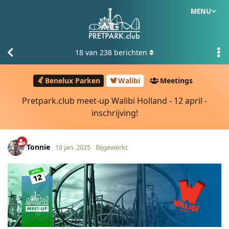
MENU
18
van
238
berichten
Benelux Parken
Walibi
Meetings
Pretpark.club meet-up Walibi Holland - 12 april -
inschrijving!
Tonnie
18 jan. 2025
Bijgewerkt