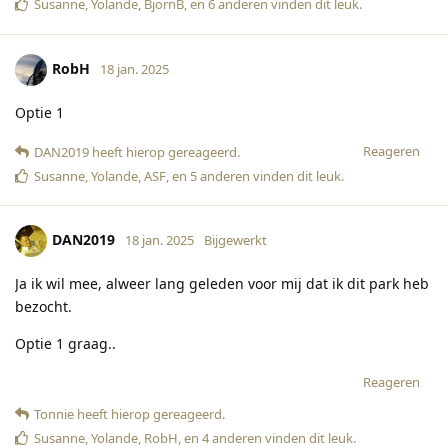
Susanne
,
Yolande
,
BjornB
, en
6
anderen
vinden dit leuk
.
RobH
18 jan. 2025
Optie 1
Reageren
DAN2019
heeft hierop gereageerd
.
Susanne
,
Yolande
,
ASF
, en
5
anderen
vinden dit leuk
.
DAN2019
18 jan. 2025
Bijgewerkt
Ja ik wil mee, alweer lang geleden voor mij dat ik dit park heb
bezocht.
Optie 1 graag..
Reageren
Tonnie
heeft hierop gereageerd
.
Susanne
,
Yolande
,
RobH
, en
4
anderen
vinden dit leuk
.