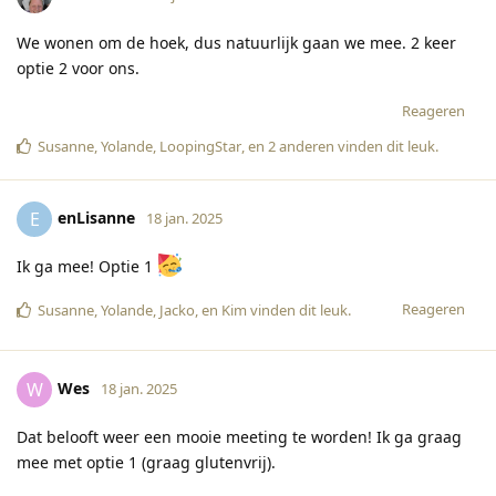
We wonen om de hoek, dus natuurlijk gaan we mee. 2 keer
optie 2 voor ons.
Reageren
Susanne
,
Yolande
,
LoopingStar
, en
2
anderen
vinden dit leuk
.
enLisanne
E
18 jan. 2025
Ik ga mee! Optie 1
Reageren
Susanne
,
Yolande
,
Jacko
, en
Kim
vinden dit leuk
.
Wes
W
18 jan. 2025
Dat belooft weer een mooie meeting te worden! Ik ga graag
mee met optie 1 (graag glutenvrij).