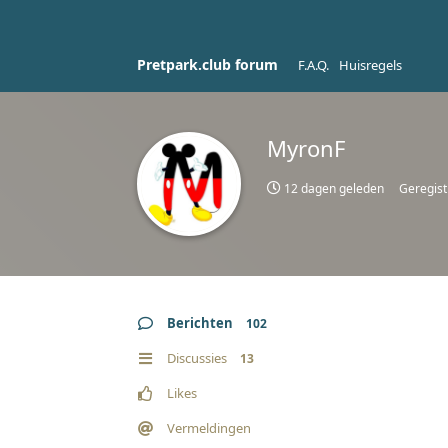
Pretpark.club forum
F.A.Q.
Huisregels
MyronF
12 dagen geleden
Geregist
Berichten
102
Discussies
13
Likes
Vermeldingen