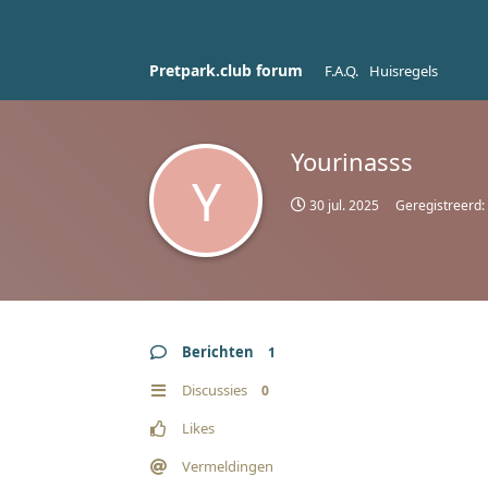
Pretpark.club forum
F.A.Q.
Huisregels
Yourinasss
Y
30 jul. 2025
Geregistreerd:
Berichten
1
Discussies
0
Likes
Vermeldingen