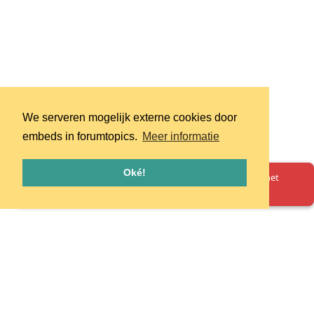
We serveren mogelijk externe cookies door
embeds in forumtopics.
Meer informatie
Oké!
Oeps! Er is iets misgegaan. Herlaad de pagina en probeer het
opnieuw.