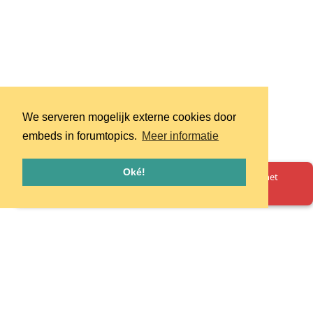
We serveren mogelijk externe cookies door
embeds in forumtopics.
Meer informatie
Oké!
Oeps! Er is iets misgegaan. Herlaad de pagina en probeer het
opnieuw.