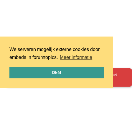
We serveren mogelijk externe cookies door
embeds in forumtopics.
Meer informatie
Oké!
Oeps! Er is iets misgegaan. Herlaad de pagina en probeer het
opnieuw.