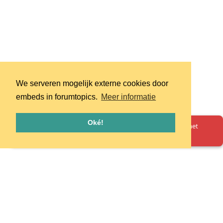
We serveren mogelijk externe cookies door
embeds in forumtopics.
Meer informatie
Oké!
Oeps! Er is iets misgegaan. Herlaad de pagina en probeer het
opnieuw.