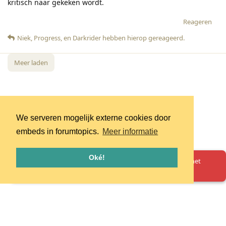
kritisch naar gekeken wordt.
Reageren
Niek
,
Progress
, en
Darkrider
hebben hierop gereageerd
.
Meer laden
We serveren mogelijk externe cookies door
embeds in forumtopics.
Meer informatie
Oké!
Oeps! Er is iets misgegaan. Herlaad de pagina en probeer het
opnieuw.