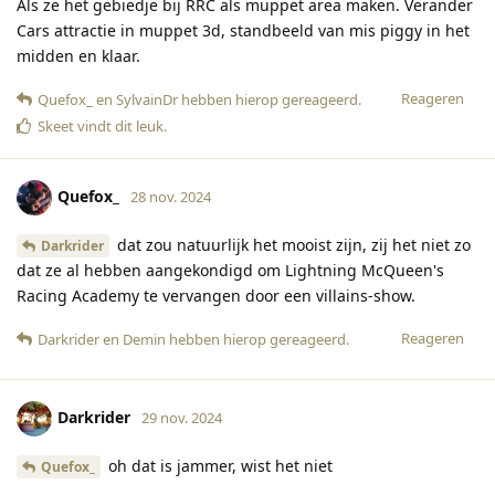
Als ze het gebiedje bij RRC als muppet area maken. Verander
Cars attractie in muppet 3d, standbeeld van mis piggy in het
midden en klaar.
Reageren
Quefox_
en
SylvainDr
hebben hierop gereageerd
.
Skeet
vindt dit leuk
.
Quefox_
28 nov. 2024
dat zou natuurlijk het mooist zijn, zij het niet zo
Darkrider
dat ze al hebben aangekondigd om Lightning McQueen's
Racing Academy te vervangen door een villains-show.
Reageren
Darkrider
en
Demin
hebben hierop gereageerd
.
Darkrider
29 nov. 2024
oh dat is jammer, wist het niet
Quefox_