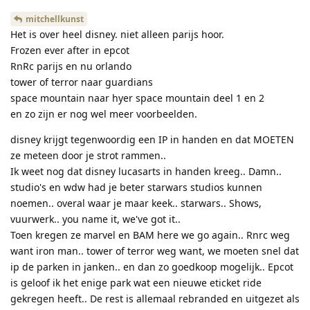
mitchellkunst
Het is over heel disney. niet alleen parijs hoor.
Frozen ever after in epcot
RnRc parijs en nu orlando
tower of terror naar guardians
space mountain naar hyer space mountain deel 1 en 2
en zo zijn er nog wel meer voorbeelden.
disney krijgt tegenwoordig een IP in handen en dat MOETEN
ze meteen door je strot rammen..
Ik weet nog dat disney lucasarts in handen kreeg.. Damn..
studio's en wdw had je beter starwars studios kunnen
noemen.. overal waar je maar keek.. starwars.. Shows,
vuurwerk.. you name it, we've got it..
Toen kregen ze marvel en BAM here we go again.. Rnrc weg
want iron man.. tower of terror weg want, we moeten snel dat
ip de parken in janken.. en dan zo goedkoop mogelijk.. Epcot
is geloof ik het enige park wat een nieuwe eticket ride
gekregen heeft.. De rest is allemaal rebranded en uitgezet als