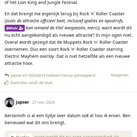
of het Lion King and Jungle Festival.
En dat brengt me eigenlijk terug bij Rock 'n' Roller Coaster
(zoals de attractie officieel heet, inclusief spaties en apostrofs,
kan iemand de titel aanpassen, merci)
, want wordt dit
@Mods
nu echt aangekondigd als nieuwe attractie? In mijn ogen niet.
Overal wordt gezegd dat de Muppets Rock 'n' Roller Coaster
overnemen. Dus een soort Rock 'n' Roller Coaster starring
Electric Mayhem
overlay
. Dat is niet hetzelfde als een nieuwe
attractie hoor.
Reageren
Japser
en
QDude24
hebben hierop gereageerd
.
Darkrider
vindt dit leuk
.
Japser
27 nov. 2024
Aerosmith is al een tijdje over datum ook al hou ik ervan. Ben
benieuwd wat dit ons brengt.
want wordt dit nu echt aangekondigd als