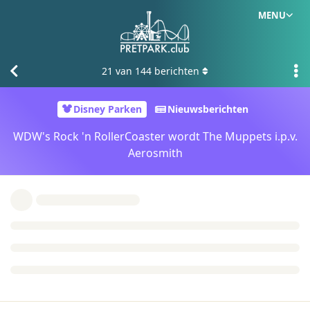
MENU
21
van
144
berichten
Disney Parken
Nieuwsberichten
WDW's Rock 'n RollerCoaster wordt The Muppets i.p.v.
Aerosmith