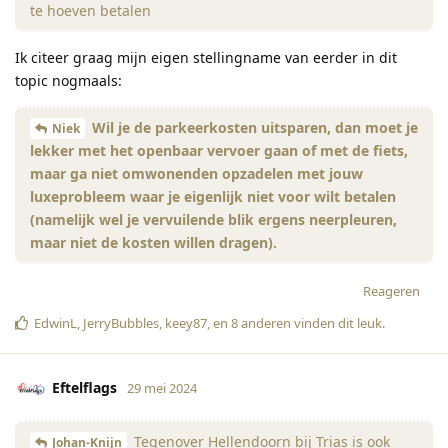
te hoeven betalen
Ik citeer graag mijn eigen stellingname van eerder in dit
topic nogmaals:
Wil je de parkeerkosten uitsparen, dan moet je
Niek
lekker met het openbaar vervoer gaan of met de fiets,
maar ga niet omwonenden opzadelen met jouw
luxeprobleem waar je eigenlijk niet voor wilt betalen
(namelijk wel je vervuilende blik ergens neerpleuren,
maar niet de kosten willen dragen).
Reageren
EdwinL
,
JerryBubbles
,
keey87
, en
8
anderen
vinden dit leuk
.
Eftelflags
29 mei 2024
Tegenover Hellendoorn bij Trias is ook
Johan-Knijn