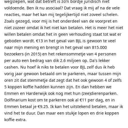
wegslepen, wat dat betreft is zo'n bordje juridisch niet
voldoende. Ben ik nu asociaal? Dat vraag ik mij af na de vele
reacties, maar het kan mij tegelijkertijd niet zoveel schelen.
Zoals gezegd, voor mij is het onderdeel van de voorpret en
niet zozeer omdat ik het niet kan betalen. Het is meer het niet
willen betalen omdat het in geen verhouding staat tot wat er
geboden wordt. €13 in het geval van BJL is gewoon te veel
naar mijn mening en brengt in het geval van 815.000
bezoekers (in 2015) en het rekensommetje van 4 personen
per auto een bedrag van dik 2.6 miljoen op. Da's lekker
cashen. Nu hoef ik niks te betalen voor BJL zelf dus ik heb
vorig jaar gewoon betaald om te parkeren, maar tussen mijn
oren zit dat stemmetje dat zegt dat het ook gewoon 4 of zelfs
5 koppen koffie hadden kunnen zijn. En dan hebben we
Emmen en Harderwijk ook nog met hun (zee)dierenparken.
Dolfinarium kost om te parkeren ook al €11 per dag, en in
Emmen betaal je €9.25. Ik kan het uitstekend betalen, maar ik
vind het te duur. Dan maar een stukje lopen en drie koppen
koffie extra.