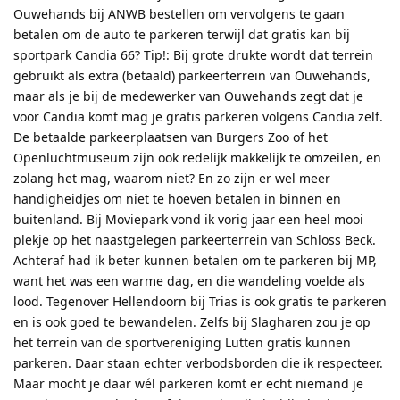
Ouwehands bij ANWB bestellen om vervolgens te gaan
betalen om de auto te parkeren terwijl dat gratis kan bij
sportpark Candia 66? Tip!: Bij grote drukte wordt dat terrein
gebruikt als extra (betaald) parkeerterrein van Ouwehands,
maar als je bij de medewerker van Ouwehands zegt dat je
voor Candia komt mag je gratis parkeren volgens Candia zelf.
De betaalde parkeerplaatsen van Burgers Zoo of het
Openluchtmuseum zijn ook redelijk makkelijk te omzeilen, en
zolang het mag, waarom niet? En zo zijn er wel meer
handigheidjes om niet te hoeven betalen in binnen en
buitenland. Bij Moviepark vond ik vorig jaar een heel mooi
plekje op het naastgelegen parkeerterrein van Schloss Beck.
Achteraf had ik beter kunnen betalen om te parkeren bij MP,
want het was een warme dag, en die wandeling voelde als
lood. Tegenover Hellendoorn bij Trias is ook gratis te parkeren
en is ook goed te bewandelen. Zelfs bij Slagharen zou je op
het terrein van de sportvereniging Lutten gratis kunnen
parkeren. Daar staan echter verbodsborden die ik respecteer.
Maar mocht je daar wél parkeren komt er echt niemand je