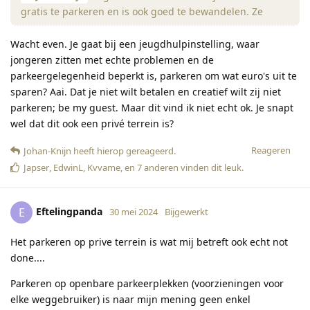
gratis te parkeren en is ook goed te bewandelen. Ze
Wacht even. Je gaat bij een jeugdhulpinstelling, waar
jongeren zitten met echte problemen en de
parkeergelegenheid beperkt is, parkeren om wat euro's uit te
sparen? Aai. Dat je niet wilt betalen en creatief wilt zij niet
parkeren; be my guest. Maar dit vind ik niet echt ok. Je snapt
wel dat dit ook een privé terrein is?
Reageren
Johan-Knijn
heeft hierop gereageerd
.
Japser
,
EdwinL
,
Kvvame
, en
7
anderen
vinden dit leuk
.
Eftelingpanda
E
30 mei 2024
Bijgewerkt
Het parkeren op prive terrein is wat mij betreft ook echt not
done....
Parkeren op openbare parkeerplekken (voorzieningen voor
elke weggebruiker) is naar mijn mening geen enkel