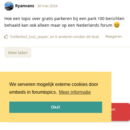
Ryanvans
30 mei 2024
Hoe een topic over gratis parkeren bij een park 100 berichten
behaald kan ook alleen maar op een Nederlands forum
Reageren
Trollenbol
,
Jozz
,
Jasper
, en
6
anderen
vinden dit leuk
.
Meer laden
We serveren mogelijk externe cookies door
embeds in forumtopics.
Meer informatie
Oké!
Oeps! Er is iets misgegaan. Herlaad de pagina en probeer het
opnieuw.