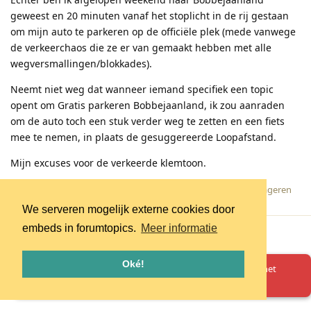
geweest en 20 minuten vanaf het stoplicht in de rij gestaan
om mijn auto te parkeren op de officiële plek (mede vanwege
de verkeerchaos die ze er van gemaakt hebben met alle
wegversmallingen/blokkades).
Neemt niet weg dat wanneer iemand specifiek een topic
opent om Gratis parkeren Bobbejaanland, ik zou aanraden
om de auto toch een stuk verder weg te zetten en een fiets
mee te nemen, in plaats de gesuggereerde Loopafstand.
Mijn excuses voor de verkeerde klemtoon.
Reageren
We serveren mogelijk externe cookies door
Meer laden
embeds in forumtopics.
Meer informatie
Oké!
Oeps! Er is iets misgegaan. Herlaad de pagina en probeer het
opnieuw.