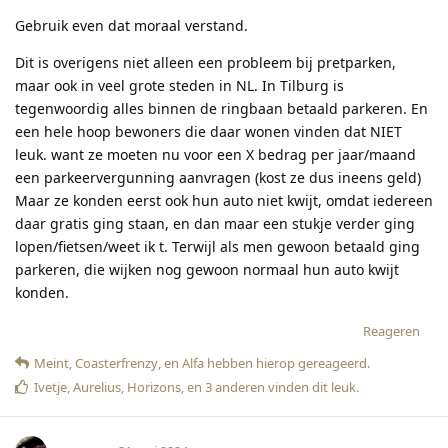
Gebruik even dat moraal verstand.
Dit is overigens niet alleen een probleem bij pretparken,
maar ook in veel grote steden in NL. In Tilburg is
tegenwoordig alles binnen de ringbaan betaald parkeren. En
een hele hoop bewoners die daar wonen vinden dat NIET
leuk. want ze moeten nu voor een X bedrag per jaar/maand
een parkeervergunning aanvragen (kost ze dus ineens geld)
Maar ze konden eerst ook hun auto niet kwijt, omdat iedereen
daar gratis ging staan, en dan maar een stukje verder ging
lopen/fietsen/weet ik t. Terwijl als men gewoon betaald ging
parkeren, die wijken nog gewoon normaal hun auto kwijt
konden.
Reageren
Meint
,
Coasterfrenzy
, en
Alfa
hebben hierop gereageerd
.
Ivetje
,
Aurelius
,
Horizons
, en
3
anderen
vinden dit leuk
.