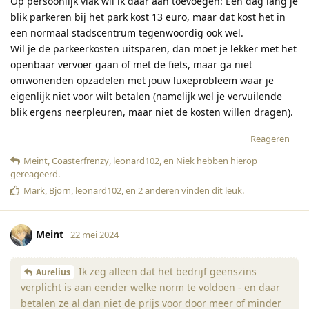
Op persoonlijk vlak wil ik daar aan toevoegen: Een dag lang je
blik parkeren bij het park kost 13 euro, maar dat kost het in
een normaal stadscentrum tegenwoordig ook wel.
Wil je de parkeerkosten uitsparen, dan moet je lekker met het
openbaar vervoer gaan of met de fiets, maar ga niet
omwonenden opzadelen met jouw luxeprobleem waar je
eigenlijk niet voor wilt betalen (namelijk wel je vervuilende
blik ergens neerpleuren, maar niet de kosten willen dragen).
Reageren
Meint
,
Coasterfrenzy
,
leonard102
, en
Niek
hebben hierop
gereageerd
.
Mark
,
Bjorn
,
leonard102
, en
2
anderen
vinden dit leuk
.
Meint
22 mei 2024
Ik zeg alleen dat het bedrijf geenszins
Aurelius
verplicht is aan eender welke norm te voldoen - en daar
betalen ze al dan niet de prijs voor door meer of minder