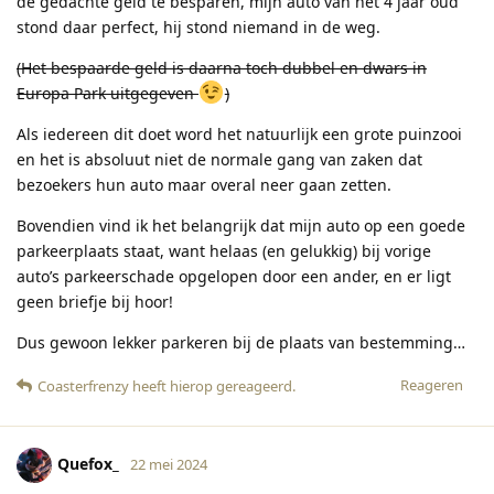
de gedachte geld te besparen, mijn auto van net 4 jaar oud
stond daar perfect, hij stond niemand in de weg.
(Het bespaarde geld is daarna toch dubbel en dwars in
Europa Park uitgegeven
)
Als iedereen dit doet word het natuurlijk een grote puinzooi
en het is absoluut niet de normale gang van zaken dat
bezoekers hun auto maar overal neer gaan zetten.
Bovendien vind ik het belangrijk dat mijn auto op een goede
parkeerplaats staat, want helaas (en gelukkig) bij vorige
auto’s parkeerschade opgelopen door een ander, en er ligt
geen briefje bij hoor!
Dus gewoon lekker parkeren bij de plaats van bestemming…
Reageren
Coasterfrenzy
heeft hierop gereageerd
.
Quefox_
22 mei 2024