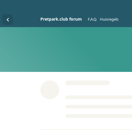
Pretpark.club forum
F.A.Q.
Huisregels