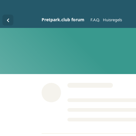
Pretpark.club forum
F.A.Q.
Huisregels