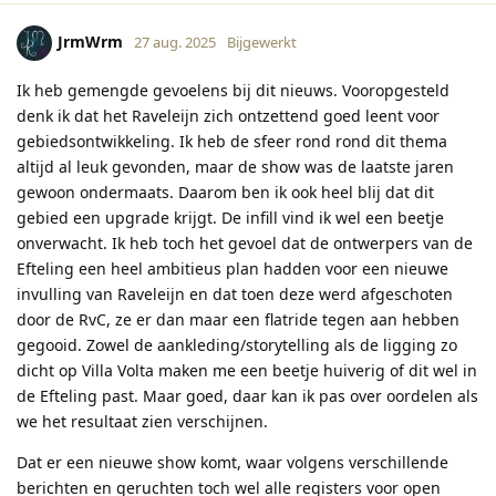
JrmWrm
27 aug. 2025
Bijgewerkt
Ik heb gemengde gevoelens bij dit nieuws. Vooropgesteld
denk ik dat het Raveleijn zich ontzettend goed leent voor
gebiedsontwikkeling. Ik heb de sfeer rond rond dit thema
altijd al leuk gevonden, maar de show was de laatste jaren
gewoon ondermaats. Daarom ben ik ook heel blij dat dit
gebied een upgrade krijgt. De infill vind ik wel een beetje
onverwacht. Ik heb toch het gevoel dat de ontwerpers van de
Efteling een heel ambitieus plan hadden voor een nieuwe
invulling van Raveleijn en dat toen deze werd afgeschoten
door de RvC, ze er dan maar een flatride tegen aan hebben
gegooid. Zowel de aankleding/storytelling als de ligging zo
dicht op Villa Volta maken me een beetje huiverig of dit wel in
de Efteling past. Maar goed, daar kan ik pas over oordelen als
we het resultaat zien verschijnen.
Dat er een nieuwe show komt, waar volgens verschillende
berichten en geruchten toch wel alle registers voor open