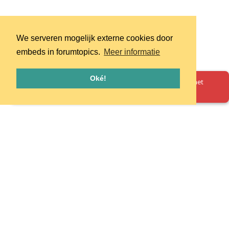
We serveren mogelijk externe cookies door
embeds in forumtopics.
Meer informatie
Oké!
Oeps! Er is iets misgegaan. Herlaad de pagina en probeer het
opnieuw.
Homepage
Huisregels
Privacy