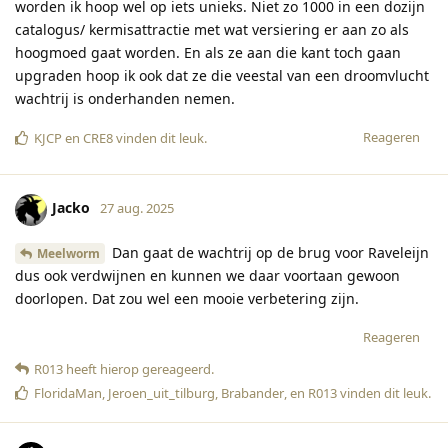
worden ik hoop wel op iets unieks. Niet zo 1000 in een dozijn
catalogus/ kermisattractie met wat versiering er aan zo als
hoogmoed gaat worden. En als ze aan die kant toch gaan
upgraden hoop ik ook dat ze die veestal van een droomvlucht
wachtrij is onderhanden nemen.
Reageren
KJCP
en
CRE8
vinden dit leuk
.
Jacko
27 aug. 2025
Dan gaat de wachtrij op de brug voor Raveleijn
Meelworm
dus ook verdwijnen en kunnen we daar voortaan gewoon
doorlopen. Dat zou wel een mooie verbetering zijn.
Reageren
R013
heeft hierop gereageerd
.
FloridaMan
,
Jeroen_uit_tilburg
,
Brabander
, en
R013
vinden dit leuk
.