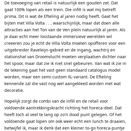
De toevoeging van retail is natuurlijk een gouden zet. Dat
gaat 100% lopen als een trein. Die infill is wat mij betreft
prima. Dit is wat de Efteling al jaren nodig heeft. Gaat het
bijten met Villa Volta . . . waarschijnlijk, maar dat doen alle
attracties aan het Ton van de Ven plein natuurlijk al jaren. Als
je daar echt meer losstaande immersieve werelden wil
creeeren zou je echt de Villa Volta moeten opofferen voor een
uitgebreider Raveleijn-gebied en de ingang, wachtrij en
stationshal van Droomvlucht moeten verplaatsen dichter naar
het spoor, maar dat zie ik niet snel gebeuren. Van wat ik zie in
de tekening gaat het vast geen standaard catalogus model
worden, maar een semi-custom XL-variant. De Efteling
kennende zal die vast nog wel aangekleed worden met wat
decoratie.
Hopelijk zorgt de combi van de infill en de retail voor
voldoende aantrekkingskracht richting het horeca-deel. Dat
heeft toch al veel te lang op zo'n dood punt gelegen. Of het
voldoende gaat lopen om ook weer echt een lunch te draaien,
betwijfel ik, maar ik denk dat een kleiner to-go horeca-puntje