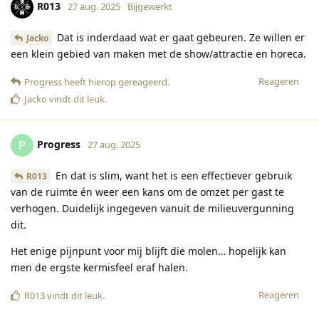
R013
27 aug. 2025
Bijgewerkt
Dat is inderdaad wat er gaat gebeuren. Ze willen er
Jacko
een klein gebied van maken met de show/attractie en horeca.
Reageren
Progress
heeft hierop gereageerd
.
Jacko
vindt dit leuk
.
Progress
P
27 aug. 2025
En dat is slim, want het is een effectiever gebruik
R013
van de ruimte én weer een kans om de omzet per gast te
verhogen. Duidelijk ingegeven vanuit de milieuvergunning
dit.
Het enige pijnpunt voor mij blijft die molen… hopelijk kan
men de ergste kermisfeel eraf halen.
Reageren
R013
vindt dit leuk
.