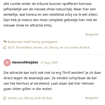
alle ruimte onder de tribune kunnen opofferen hiervoor
(afhankelijk van de nieuwe show natuurlijk). Maar hier een
winkeltje, wat horeca en een toiletblok erbij zie ik wel zitten.
Dan heb je ineens een mooi compleet gebiedje hier met de
nieuwe show en attractie erbij.
Reageren
Brabander
heeft hierop gereageerd
.
KJCP
,
FloridaMan
,
Jeroen_uit_tilburg
, en
Lin
vinden dit leuk
.
KevinvdWeijden
K
27 aug. 2025
Die attractie kan toch ook niet zo erg Thrill worden? Je zit daar
direct tegen de woonwijk aan. Ze vonden schijnbaar de bel
van het leerhuis al vervelend. Laat staan dat hier mensen
gaan zitten gillen in die molen.
Reageren
Jeroen_uit_tilburg
vindt dit leuk
.