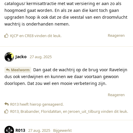
catalogus/ kermisattractie met wat versiering er aan zo als
hoogmoed gaat worden. En als ze aan die kant toch gaan
upgraden hoop ik ook dat ze die veestal van een droomvlucht
wachtrij is onderhanden nemen.
Reageren
KJCP
en
CRE8
vinden dit leuk
.
Jacko
27 aug. 2025
Dan gaat de wachtrij op de brug voor Raveleijn
Meelworm
dus ook verdwijnen en kunnen we daar voortaan gewoon
doorlopen. Dat zou wel een mooie verbetering zijn.
Reageren
R013
heeft hierop gereageerd
.
R013
,
Brabander
,
FloridaMan
, en
Jeroen_uit_tilburg
vinden dit leuk
.
R013
27 aug. 2025
Bijgewerkt