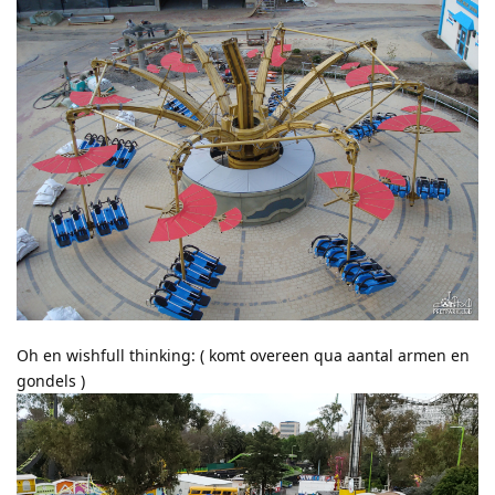
Oh en wishfull thinking: ( komt overeen qua aantal armen en
gondels )