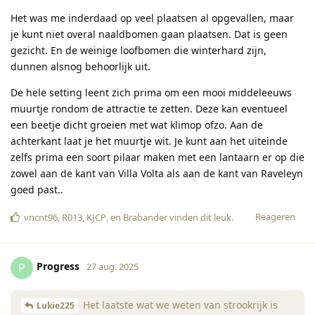
Het was me inderdaad op veel plaatsen al opgevallen, maar
je kunt niet overal naaldbomen gaan plaatsen. Dat is geen
gezicht. En de weinige loofbomen die winterhard zijn,
dunnen alsnog behoorlijk uit.
De hele setting leent zich prima om een mooi middeleeuws
muurtje rondom de attractie te zetten. Deze kan eventueel
een beetje dicht groeien met wat klimop ofzo. Aan de
achterkant laat je het muurtje wit. Je kunt aan het uiteinde
zelfs prima een soort pilaar maken met een lantaarn er op die
zowel aan de kant van Villa Volta als aan de kant van Raveleyn
goed past..
Reageren
vncnt96
,
R013
,
KJCP
, en
Brabander
vinden dit leuk
.
Progress
P
27 aug. 2025
Het laatste wat we weten van strookrijk is
Lukie225