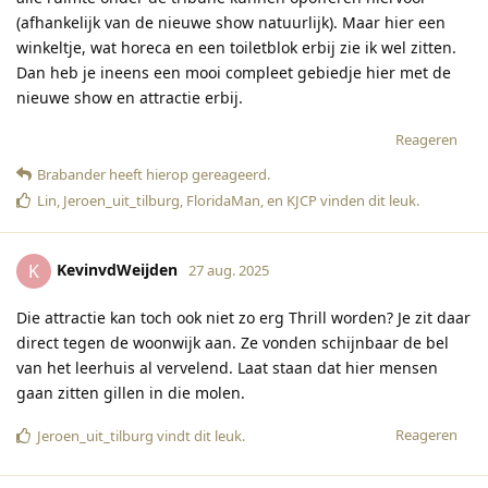
(afhankelijk van de nieuwe show natuurlijk). Maar hier een
winkeltje, wat horeca en een toiletblok erbij zie ik wel zitten.
Dan heb je ineens een mooi compleet gebiedje hier met de
nieuwe show en attractie erbij.
Reageren
Brabander
heeft hierop gereageerd
.
Lin
,
Jeroen_uit_tilburg
,
FloridaMan
, en
KJCP
vinden dit leuk
.
KevinvdWeijden
K
27 aug. 2025
Die attractie kan toch ook niet zo erg Thrill worden? Je zit daar
direct tegen de woonwijk aan. Ze vonden schijnbaar de bel
van het leerhuis al vervelend. Laat staan dat hier mensen
gaan zitten gillen in die molen.
Reageren
Jeroen_uit_tilburg
vindt dit leuk
.