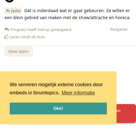
Dat is inderdaad wat er gaat gebeuren. Ze willen er
Jacko
een klein gebied van maken met de show/attractie en horeca.
Reageren
Progress
heeft hierop gereageerd
.
Jacko
vindt dit leuk
.
Meer laden
We serveren mogelijk externe cookies door
embeds in forumtopics.
Meer informatie
Oké!
Oeps! Er is iets misgegaan. Herlaad de pagina en probeer het
opnieuw.