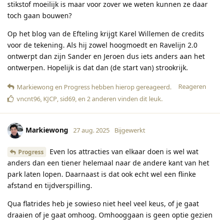
stikstof moeilijk is maar voor zover we weten kunnen ze daar
toch gaan bouwen?
Op het blog van de Efteling krijgt Karel Willemen de credits
voor de tekening. Als hij zowel hoogmoedt en Ravelijn 2.0
ontwerpt dan zijn Sander en Jeroen dus iets anders aan het
ontwerpen. Hopelijk is dat dan (de start van) strookrijk.
Reageren
Markiewong
en
Progress
hebben hierop gereageerd
.
vncnt96
,
KJCP
,
sid69
, en
2
anderen
vinden dit leuk
.
Markiewong
27 aug. 2025
Bijgewerkt
Even los attracties van elkaar doen is wel wat
Progress
anders dan een tiener helemaal naar de andere kant van het
park laten lopen. Daarnaast is dat ook echt wel een flinke
afstand en tijdverspilling.
Qua flatrides heb je sowieso niet heel veel keus, of je gaat
draaien of je gaat omhoog. Omhooggaan is geen optie gezien