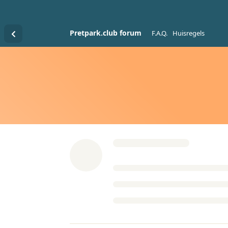
Pretpark.club forum
F.A.Q.
Huisregels