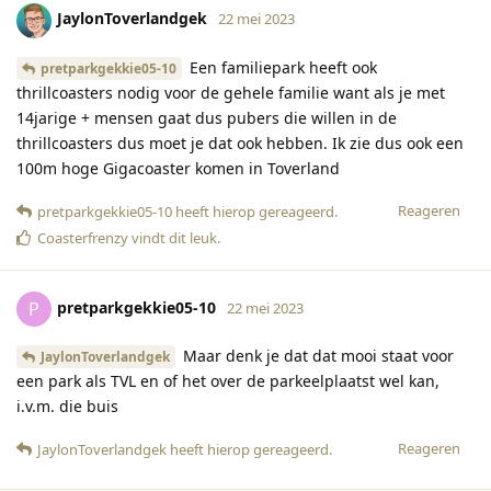
JaylonToverlandgek
22 mei 2023
Een familiepark heeft ook
pretparkgekkie05-10
thrillcoasters nodig voor de gehele familie want als je met
14jarige + mensen gaat dus pubers die willen in de
thrillcoasters dus moet je dat ook hebben. Ik zie dus ook een
100m hoge Gigacoaster komen in Toverland
Reageren
pretparkgekkie05-10
heeft hierop gereageerd
.
Coasterfrenzy
vindt dit leuk
.
pretparkgekkie05-10
P
22 mei 2023
Maar denk je dat dat mooi staat voor
JaylonToverlandgek
een park als TVL en of het over de parkeelplaatst wel kan,
i.v.m. die buis
Reageren
JaylonToverlandgek
heeft hierop gereageerd
.