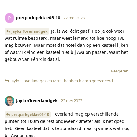
pretparkgekkie05-10
P
22 mei 2023
Ja, is wel écht gaaf. Heb je ook weer
JaylonToverlandgek
wat ruimte bespaard, maar weet iemand tot hoe hoog TVL
mag bouwen. Maar moet dat hotel dan op een kasteel lijken
of wat?? Ik vind een kasteel niet bij Avalon passen, Want het
gebouw van Fénix is dat al.
Reageren
JaylonToverlandgek
en
MrRC
hebben hierop gereageerd
.
JaylonToverlandgek
22 mei 2023
Toverland mag op verschillende
pretparkgekkie05-10
punten tot 100m de rest ongeveer 40meter als ik het goed
heb. Geen kasteel dat is te standaard maar gwn iets wat nog
bij Avalon past