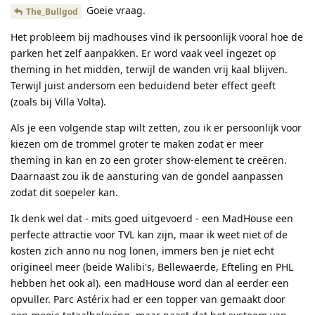
Goeie vraag.
The_Bullgod
Het probleem bij madhouses vind ik persoonlijk vooral hoe de
parken het zelf aanpakken. Er word vaak veel ingezet op
theming in het midden, terwijl de wanden vrij kaal blijven.
Terwijl juist andersom een beduidend beter effect geeft
(zoals bij Villa Volta).
Als je een volgende stap wilt zetten, zou ik er persoonlijk voor
kiezen om de trommel groter te maken zodat er meer
theming in kan en zo een groter show-element te creëren.
Daarnaast zou ik de aansturing van de gondel aanpassen
zodat dit soepeler kan.
Ik denk wel dat - mits goed uitgevoerd - een MadHouse een
perfecte attractie voor TVL kan zijn, maar ik weet niet of de
kosten zich anno nu nog lonen, immers ben je niet echt
origineel meer (beide Walibi's, Bellewaerde, Efteling en PHL
hebben het ook al). een madHouse word dan al eerder een
opvuller. Parc Astérix had er een topper van gemaakt door