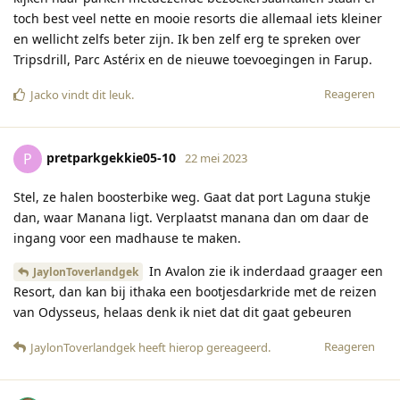
toch best veel nette en mooie resorts die allemaal iets kleiner
en wellicht zelfs beter zijn. Ik ben zelf erg te spreken over
Tripsdrill, Parc Astérix en de nieuwe toevoegingen in Farup.
Reageren
Jacko
vindt dit leuk
.
pretparkgekkie05-10
P
22 mei 2023
Stel, ze halen boosterbike weg. Gaat dat port Laguna stukje
dan, waar Manana ligt. Verplaatst manana dan om daar de
ingang voor een madhause te maken.
In Avalon zie ik inderdaad graager een
JaylonToverlandgek
Resort, dan kan bij ithaka een bootjesdarkride met de reizen
van Odysseus, helaas denk ik niet dat dit gaat gebeuren
Reageren
JaylonToverlandgek
heeft hierop gereageerd
.