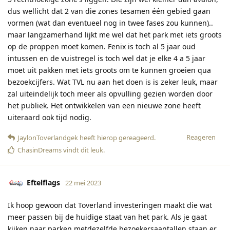
dus wellicht dat 2 van die zones tesamen één gebied gaan
vormen (wat dan eventueel nog in twee fases zou kunnen)..
maar langzamerhand lijkt me wel dat het park met iets groots
op de proppen moet komen. Fenix is toch al 5 jaar oud
intussen en de vuistregel is toch wel dat je elke 4 a 5 jaar
moet uit pakken met iets groots om te kunnen groeien qua
bezoekcijfers. Wat TVL nu aan het doen is is zeker leuk, maar
zal uiteindelijk toch meer als opvulling gezien worden door
het publiek. Het ontwikkelen van een nieuwe zone heeft
uiteraard ook tijd nodig.
Reageren
JaylonToverlandgek
heeft hierop gereageerd
.
ChasinDreams
vindt dit leuk
.
Eftelflags
22 mei 2023
Ik hoop gewoon dat Toverland investeringen maakt die wat
meer passen bij de huidige staat van het park. Als je gaat
kijken naar parken metdezelfde bezoekersaantallen staan er