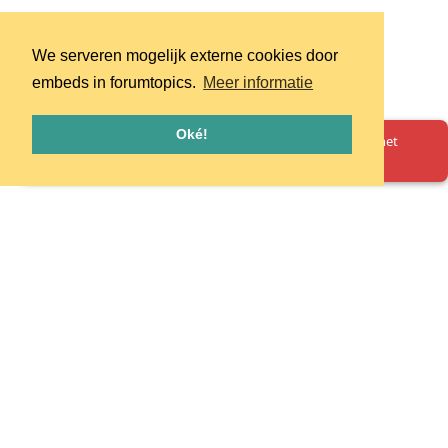
We serveren mogelijk externe cookies door
embeds in forumtopics.
Meer informatie
Oké!
Oeps! Er is iets misgegaan. Herlaad de pagina en probeer het
opnieuw.
Homepage
Huisregels
Privacy