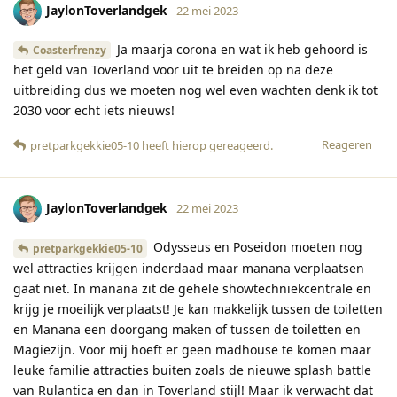
JaylonToverlandgek
22 mei 2023
Ja maarja corona en wat ik heb gehoord is
Coasterfrenzy
het geld van Toverland voor uit te breiden op na deze
uitbreiding dus we moeten nog wel even wachten denk ik tot
2030 voor echt iets nieuws!
Reageren
pretparkgekkie05-10
heeft hierop gereageerd
.
JaylonToverlandgek
22 mei 2023
Odysseus en Poseidon moeten nog
pretparkgekkie05-10
wel attracties krijgen inderdaad maar manana verplaatsen
gaat niet. In manana zit de gehele showtechniekcentrale en
krijg je moeilijk verplaatst! Je kan makkelijk tussen de toiletten
en Manana een doorgang maken of tussen de toiletten en
Magiezijn. Voor mij hoeft er geen madhouse te komen maar
leuke familie attracties buiten zoals de nieuwe splash battle
van Rulantica en dan in Toverland stijl! Maar ik verwacht dat