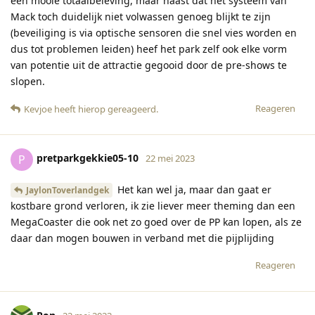
een mooie totaalbeleving, maar naast dat het systeem van
Mack toch duidelijk niet volwassen genoeg blijkt te zijn
(beveiliging is via optische sensoren die snel vies worden en
dus tot problemen leiden) heef het park zelf ook elke vorm
van potentie uit de attractie gegooid door de pre-shows te
slopen.
Reageren
Kevjoe
heeft hierop gereageerd
.
pretparkgekkie05-10
P
22 mei 2023
Het kan wel ja, maar dan gaat er
JaylonToverlandgek
kostbare grond verloren, ik zie liever meer theming dan een
MegaCoaster die ook net zo goed over de PP kan lopen, als ze
daar dan mogen bouwen in verband met die pijplijding
Reageren