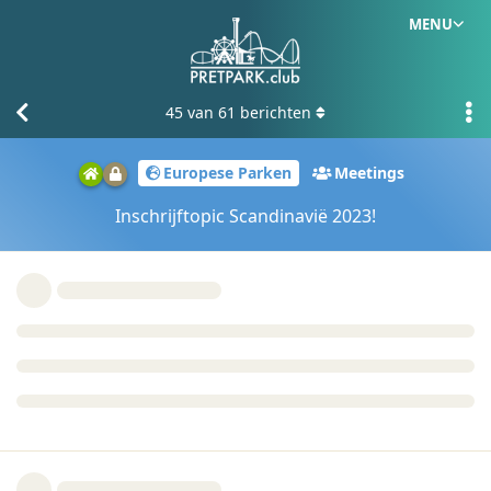
MENU
45
van
61
berichten
Europese Parken
Meetings
Inschrijftopic Scandinavië 2023!