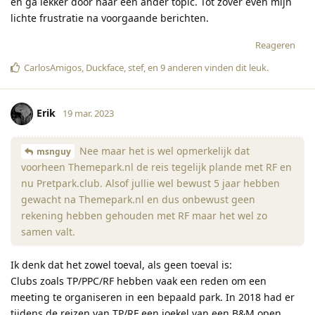
en ga lekker door naar een ander topic. Tot zover even mijn
lichte frustratie na voorgaande berichten.
Reageren
CarlosAmigos
,
Duckface
,
stef
, en
9
anderen
vinden dit leuk
.
Erik
19 mar. 2023
Nee maar het is wel opmerkelijk dat
msnguy
voorheen Themepark.nl de reis tegelijk plande met RF en
nu Pretpark.club. Alsof jullie wel bewust 5 jaar hebben
gewacht na Themepark.nl en dus onbewust geen
rekening hebben gehouden met RF maar het wel zo
samen valt.
Ik denk dat het zowel toeval, als geen toeval is:
Clubs zoals TP/PPC/RF hebben vaak een reden om een
meeting te organiseren in een bepaald park. In 2018 had er
tijdens de reizen van TP/RF een joekel van een B&M open