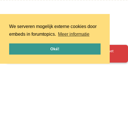
We serveren mogelijk externe cookies door
embeds in forumtopics.
Meer informatie
Oké!
Oeps! Er is iets misgegaan. Herlaad de pagina en probeer het
opnieuw.
Homepage
Huisregels
Privacy