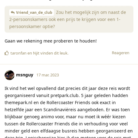
Zou het mogelijk zijn om naast de
Vriend_van_de_club
2-persoonskamers ook een prijs te krijgen voor een 1-
persoonskamer optie?
Gaan we rekening mee proberen te houden!
Reageren
taronfan
en
Njit
vinden dit leuk
.
msnguy
17 mar. 2023
Ik vind het wel opvallend dat precies dit jaar deze reis wordt
georganiseerd vanuit pretpark.club. 5 jaar geleden hadden
themepark.nl en de Rollercoaster Friends ook exact in
hetzelfde jaar een Scandinaviëreis aangeboden. Er was toen
blijkbaar genoeg animo voor, maar nu moet ik wéér kiezen
tussen de Rollercoaster Friends die in verhouding voor veel
minder geld een elfdaagse busreis hebben georganiseerd en
deze trip. Logischerwijze kies ik dan meteen voor de reis met