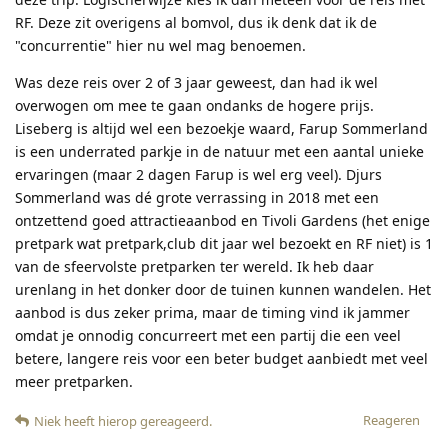
RF. Deze zit overigens al bomvol, dus ik denk dat ik de
"concurrentie" hier nu wel mag benoemen.
Was deze reis over 2 of 3 jaar geweest, dan had ik wel
overwogen om mee te gaan ondanks de hogere prijs.
Liseberg is altijd wel een bezoekje waard, Farup Sommerland
is een underrated parkje in de natuur met een aantal unieke
ervaringen (maar 2 dagen Farup is wel erg veel). Djurs
Sommerland was dé grote verrassing in 2018 met een
ontzettend goed attractieaanbod en Tivoli Gardens (het enige
pretpark wat pretpark,club dit jaar wel bezoekt en RF niet) is 1
van de sfeervolste pretparken ter wereld. Ik heb daar
urenlang in het donker door de tuinen kunnen wandelen. Het
aanbod is dus zeker prima, maar de timing vind ik jammer
omdat je onnodig concurreert met een partij die een veel
betere, langere reis voor een beter budget aanbiedt met veel
meer pretparken.
Reageren
Niek
heeft hierop gereageerd
.