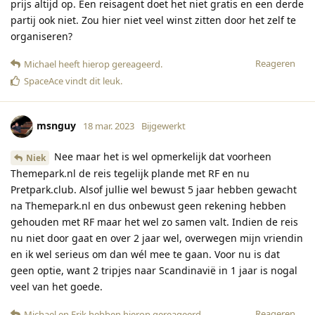
prijs altijd op. Een reisagent doet het niet gratis en een derde
partij ook niet. Zou hier niet veel winst zitten door het zelf te
organiseren?
Reageren
Michael
heeft hierop gereageerd
.
SpaceAce
vindt dit leuk
.
msnguy
18 mar. 2023
Bijgewerkt
Nee maar het is wel opmerkelijk dat voorheen
Niek
Themepark.nl de reis tegelijk plande met RF en nu
Pretpark.club. Alsof jullie wel bewust 5 jaar hebben gewacht
na Themepark.nl en dus onbewust geen rekening hebben
gehouden met RF maar het wel zo samen valt. Indien de reis
nu niet door gaat en over 2 jaar wel, overwegen mijn vriendin
en ik wel serieus om dan wél mee te gaan. Voor nu is dat
geen optie, want 2 tripjes naar Scandinavië in 1 jaar is nogal
veel van het goede.
Reageren
Michael
en
Erik
hebben hierop gereageerd
.