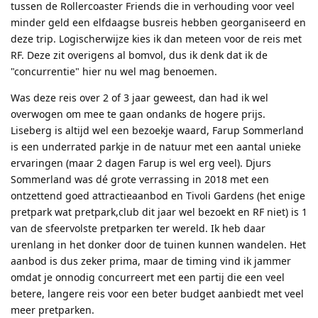
tussen de Rollercoaster Friends die in verhouding voor veel
minder geld een elfdaagse busreis hebben georganiseerd en
deze trip. Logischerwijze kies ik dan meteen voor de reis met
RF. Deze zit overigens al bomvol, dus ik denk dat ik de
"concurrentie" hier nu wel mag benoemen.
Was deze reis over 2 of 3 jaar geweest, dan had ik wel
overwogen om mee te gaan ondanks de hogere prijs.
Liseberg is altijd wel een bezoekje waard, Farup Sommerland
is een underrated parkje in de natuur met een aantal unieke
ervaringen (maar 2 dagen Farup is wel erg veel). Djurs
Sommerland was dé grote verrassing in 2018 met een
ontzettend goed attractieaanbod en Tivoli Gardens (het enige
pretpark wat pretpark,club dit jaar wel bezoekt en RF niet) is 1
van de sfeervolste pretparken ter wereld. Ik heb daar
urenlang in het donker door de tuinen kunnen wandelen. Het
aanbod is dus zeker prima, maar de timing vind ik jammer
omdat je onnodig concurreert met een partij die een veel
betere, langere reis voor een beter budget aanbiedt met veel
meer pretparken.