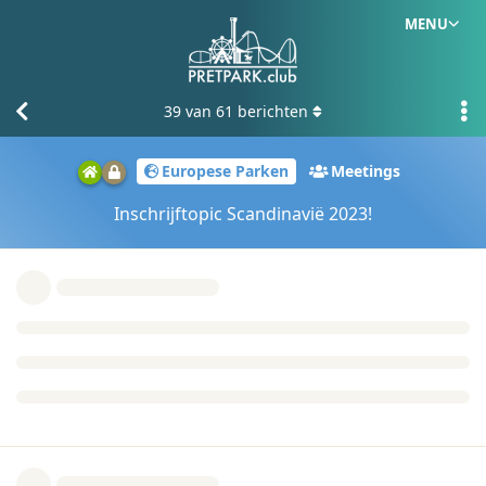
MENU
39
van
61
berichten
Europese Parken
Meetings
Inschrijftopic Scandinavië 2023!