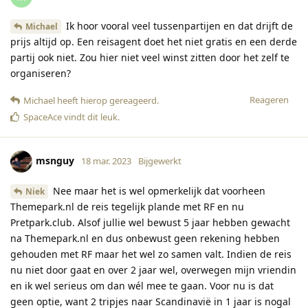
Ik hoor vooral veel tussenpartijen en dat drijft de
Michael
prijs altijd op. Een reisagent doet het niet gratis en een derde
partij ook niet. Zou hier niet veel winst zitten door het zelf te
organiseren?
Reageren
Michael
heeft hierop gereageerd
.
SpaceAce
vindt dit leuk
.
msnguy
18 mar. 2023
Bijgewerkt
Nee maar het is wel opmerkelijk dat voorheen
Niek
Themepark.nl de reis tegelijk plande met RF en nu
Pretpark.club. Alsof jullie wel bewust 5 jaar hebben gewacht
na Themepark.nl en dus onbewust geen rekening hebben
gehouden met RF maar het wel zo samen valt. Indien de reis
nu niet door gaat en over 2 jaar wel, overwegen mijn vriendin
en ik wel serieus om dan wél mee te gaan. Voor nu is dat
geen optie, want 2 tripjes naar Scandinavië in 1 jaar is nogal