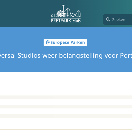
Europese Parken
versal Studios weer belangstelling voor Por