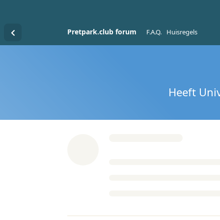
Pretpark.club forum
F.A.Q.
Huisregels
Heeft Uni