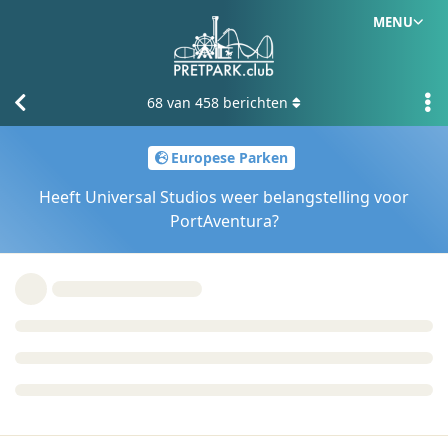
MENU
68
van
458
berichten
Europese Parken
Heeft Universal Studios weer belangstelling voor
PortAventura?