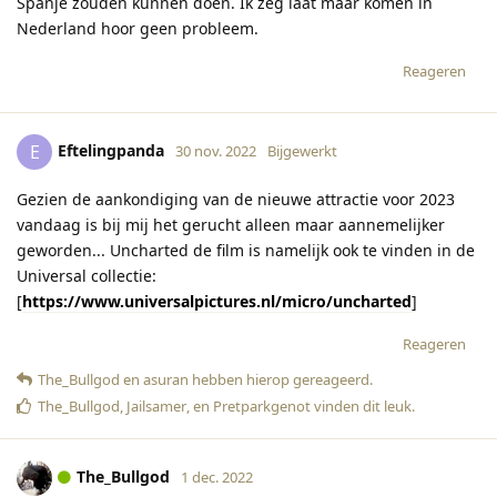
Spanje zouden kunnen doen. Ik zeg laat maar komen in
Nederland hoor geen probleem.
Reageren
Eftelingpanda
E
30 nov. 2022
Bijgewerkt
Gezien de aankondiging van de nieuwe attractie voor 2023
vandaag is bij mij het gerucht alleen maar aannemelijker
geworden... Uncharted de film is namelijk ook te vinden in de
Universal collectie:
[
https://www.universalpictures.nl/micro/uncharted
]
Reageren
The_Bullgod
en
asuran
hebben hierop gereageerd
.
The_Bullgod
,
Jailsamer
, en
Pretparkgenot
vinden dit leuk
.
The_Bullgod
1 dec. 2022