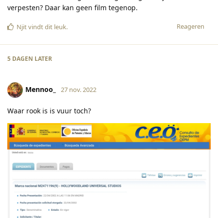
verpesten? Daar kan geen film tegenop.
Reageren
Njit
vindt dit leuk
.
5 DAGEN
LATER
Mennoo_
27 nov. 2022
Waar rook is is vuur toch?