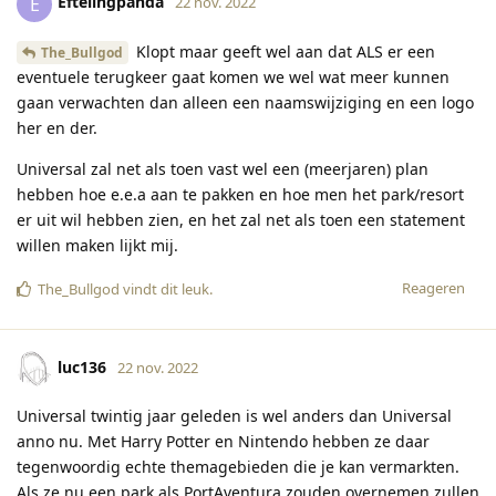
Eftelingpanda
E
22 nov. 2022
Klopt maar geeft wel aan dat ALS er een
The_Bullgod
eventuele terugkeer gaat komen we wel wat meer kunnen
gaan verwachten dan alleen een naamswijziging en een logo
her en der.
Universal zal net als toen vast wel een (meerjaren) plan
hebben hoe e.e.a aan te pakken en hoe men het park/resort
er uit wil hebben zien, en het zal net als toen een statement
willen maken lijkt mij.
Reageren
The_Bullgod
vindt dit leuk
.
luc136
22 nov. 2022
Universal twintig jaar geleden is wel anders dan Universal
anno nu. Met Harry Potter en Nintendo hebben ze daar
tegenwoordig echte themagebieden die je kan vermarkten.
Als ze nu een park als PortAventura zouden overnemen zullen