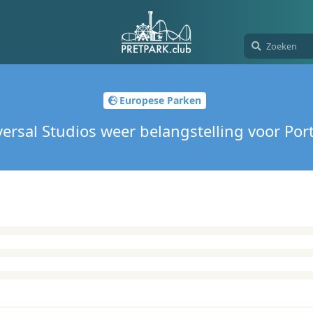
Europese Parken
versal Studios weer belangstelling voor Por