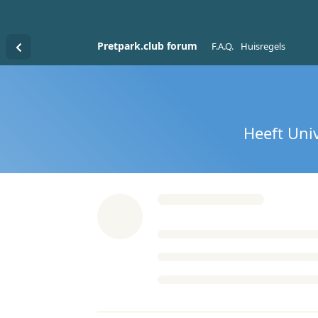
Pretpark.club forum
F.A.Q.
Huisregels
Heeft Uni