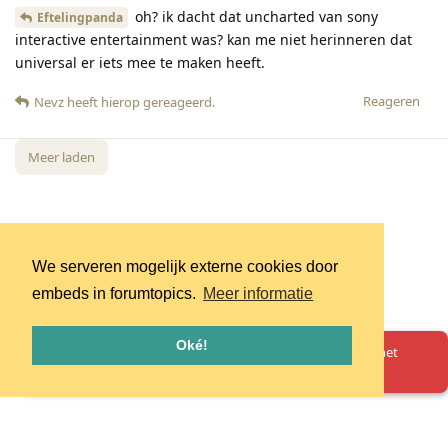
oh? ik dacht dat uncharted van sony
Eftelingpanda
interactive entertainment was? kan me niet herinneren dat
universal er iets mee te maken heeft.
Reageren
Nevz
heeft hierop gereageerd
.
Meer laden
We serveren mogelijk externe cookies door
embeds in forumtopics.
Meer informatie
Oké!
Oeps! Er is iets misgegaan. Herlaad de pagina en probeer het
opnieuw.