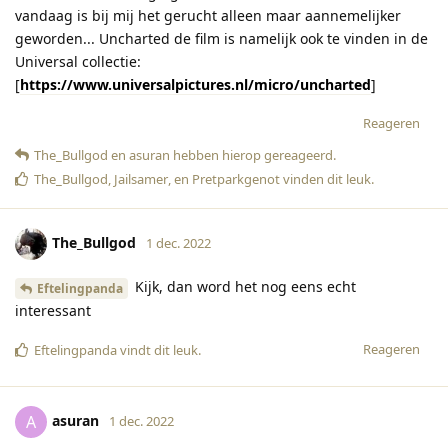
vandaag is bij mij het gerucht alleen maar aannemelijker
geworden... Uncharted de film is namelijk ook te vinden in de
Universal collectie:
[
https://www.universalpictures.nl/micro/uncharted
]
Reageren
The_Bullgod
en
asuran
hebben hierop gereageerd
.
The_Bullgod
,
Jailsamer
, en
Pretparkgenot
vinden dit leuk
.
The_Bullgod
1 dec. 2022
Kijk, dan word het nog eens echt
Eftelingpanda
interessant
Reageren
Eftelingpanda
vindt dit leuk
.
asuran
A
1 dec. 2022