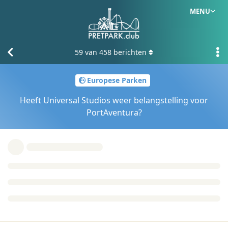
MENU
59
van
458
berichten
Europese Parken
Heeft Universal Studios weer belangstelling voor
PortAventura?