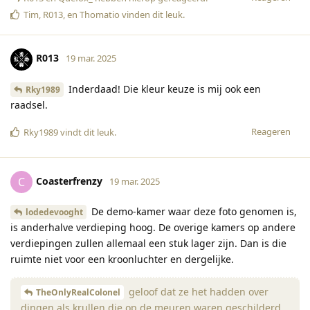
Tim
,
R013
, en
Thomatio
vinden dit leuk
.
R013
19 mar. 2025
Inderdaad! Die kleur keuze is mij ook een
Rky1989
raadsel.
Reageren
Rky1989
vindt dit leuk
.
Coasterfrenzy
C
19 mar. 2025
De demo-kamer waar deze foto genomen is,
lodedevooght
is anderhalve verdieping hoog. De overige kamers op andere
verdiepingen zullen allemaal een stuk lager zijn. Dan is die
ruimte niet voor een kroonluchter en dergelijke.
geloof dat ze het hadden over
TheOnlyRealColonel
dingen als krullen die op de meuren waren geschilderd,