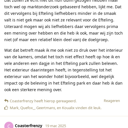
Dat zullen ze echt niet uit hun duim gezogen hebben maar
toch wel op marktonderzoek gebaseerd hebben, lijkt me. Dat
dit vervolgens bij Efteling liefhebbers minder in de smaak
valt is niet gek maar ook niet ze relevant voor de Efteling.
Uiteraard mogen wij als liefhebbers daar vervolgens prima
een mening over hebben en die heb ik ook, maar wij zijn toch
niet (of maar een relatief klein deel van) de doelgroep.
Wat dat betreft maak ik me ook niet zo druk over het interieur
van de kamers, omdat het toch niet effect heeft op hoe ik en
vele anderen een dagje in het Efteling park zullen beleven.
Het exterieur daarintegen heeft, in tegenstelling tot het
exterieur van het wonder hotel bijvoorbeeld, wel degelijk
impact op de beleving in het Efteling park en daar heb ik dan
ook een sterkere mening over.
Reageren
Coasterfrenzy
heeft hierop gereageerd
.
Mark
,
Quefox_
,
Geertmans
, en
Koualix
vinden dit leuk
.
Coasterfrenzy
C
19 mar. 2025