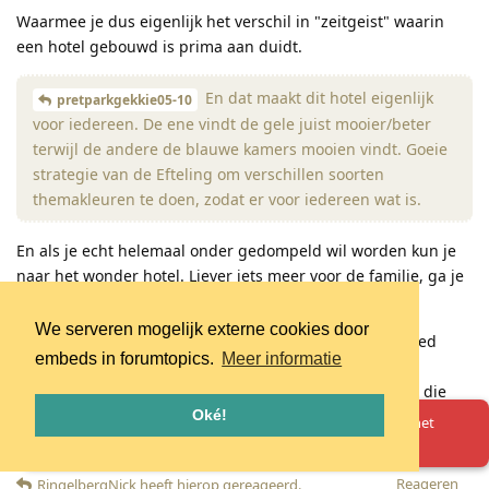
Waarmee je dus eigenlijk het verschil in "zeitgeist" waarin
een hotel gebouwd is prima aan duidt.
En dat maakt dit hotel eigenlijk
pretparkgekkie05-10
voor iedereen. De ene vindt de gele juist mooier/beter
terwijl de andere de blauwe kamers mooien vindt. Goeie
strategie van de Efteling om verschillen soorten
themakleuren te doen, zodat er voor iedereen wat is.
En als je echt helemaal onder gedompeld wil worden kun je
naar het wonder hotel. Liever iets meer voor de familie, ga je
naar een vakantiepark..
We serveren mogelijk externe cookies door
Op zich heeft de Efteling wat dat betreft de mix wel goed
embeds in forumtopics.
Meer informatie
gedaan. Ik zou zelf liever ook onder gedompeld willen
worden (dus wonder hotel kiezen), maar voor de groep die
liever dat luxe wil, is het Grand Hotel dan weer prima. Ik zou
Oké!
Oeps! Er is iets misgegaan. Herlaad de pagina en probeer het
zelf niet snel kiezen voor een huisje in een bungalowpark.
opnieuw.
Reageren
RingelbergNick
heeft hierop gereageerd
.