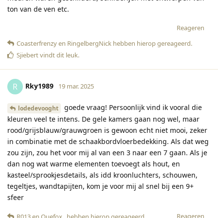
ton van de ven etc.
Reageren
Coasterfrenzy
en
RingelbergNick
hebben hierop gereageerd
.
Sjiebert
vindt dit leuk
.
Rky1989
R
19 mar. 2025
goede vraag! Persoonlijk vind ik vooral die
lodedevooght
kleuren veel te intens. De gele kamers gaan nog wel, maar
rood/grijsblauw/grauwgroen is gewoon echt niet mooi, zeker
in combinatie met de schaakbordvloerbedekking. Als dat weg
zou zijn, zou het voor mij al van een 3 naar een 7 gaan. Als je
dan nog wat warme elementen toevoegt als hout, en
kasteel/sprookjesdetails, als idd kroonluchters, schouwen,
tegeltjes, wandtapijten, kom je voor mij al snel bij een 9+
sfeer
Reageren
R013
en
Quefox_
hebben hierop gereageerd
.