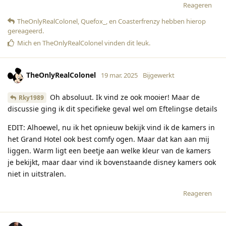
Reageren
TheOnlyRealColonel
,
Quefox_
, en
Coasterfrenzy
hebben hierop
gereageerd
.
Mich
en
TheOnlyRealColonel
vinden dit leuk
.
TheOnlyRealColonel
19 mar. 2025
Bijgewerkt
Oh absoluut. Ik vind ze ook mooier! Maar de
Rky1989
discussie ging ik dit specifieke geval wel om Eftelingse details
EDIT: Alhoewel, nu ik het opnieuw bekijk vind ik de kamers in
het Grand Hotel ook best comfy ogen. Maar dat kan aan mij
liggen. Warm ligt een beetje aan welke kleur van de kamers
je bekijkt, maar daar vind ik bovenstaande disney kamers ook
niet in uitstralen.
Reageren