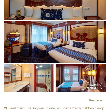
Reageren
Geertmans
,
TheOnlyRealColonel
, en
Coasterfrenzy
hebben hierop