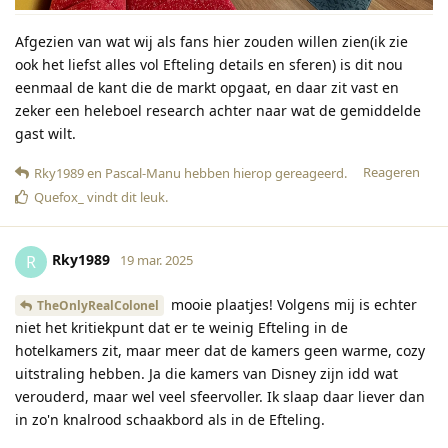
Afgezien van wat wij als fans hier zouden willen zien(ik zie
ook het liefst alles vol Efteling details en sferen) is dit nou
eenmaal de kant die de markt opgaat, en daar zit vast en
zeker een heleboel research achter naar wat de gemiddelde
gast wilt.
Reageren
Rky1989
en
Pascal-Manu
hebben hierop gereageerd
.
Quefox_
vindt dit leuk
.
Rky1989
R
19 mar. 2025
mooie plaatjes! Volgens mij is echter
TheOnlyRealColonel
niet het kritiekpunt dat er te weinig Efteling in de
hotelkamers zit, maar meer dat de kamers geen warme, cozy
uitstraling hebben. Ja die kamers van Disney zijn idd wat
verouderd, maar wel veel sfeervoller. Ik slaap daar liever dan
in zo'n knalrood schaakbord als in de Efteling.