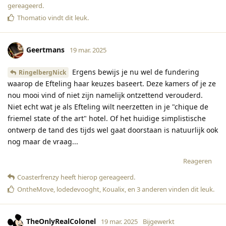
gereageerd
.
Thomatio
vindt dit leuk
.
Geertmans
19 mar. 2025
Ergens bewijs je nu wel de fundering
RingelbergNick
waarop de Efteling haar keuzes baseert. Deze kamers of je ze
nou mooi vind of niet zijn namelijk ontzettend verouderd.
Niet echt wat je als Efteling wilt neerzetten in je "chique de
friemel state of the art" hotel. Of het huidige simplistische
ontwerp de tand des tijds wel gaat doorstaan is natuurlijk ook
nog maar de vraag...
Reageren
Coasterfrenzy
heeft hierop gereageerd
.
OntheMove
,
lodedevooght
,
Koualix
, en
3
anderen
vinden dit leuk
.
TheOnlyRealColonel
19 mar. 2025
Bijgewerkt