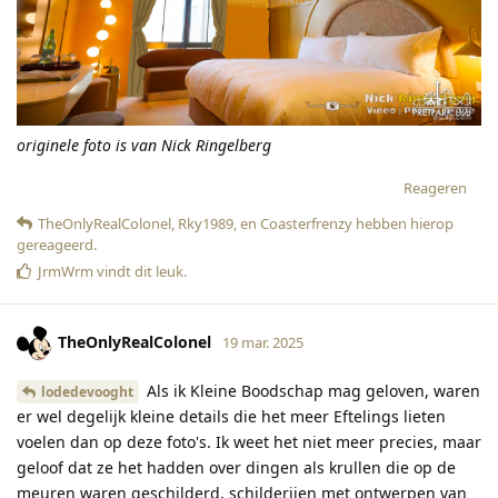
originele foto is van Nick Ringelberg
Reageren
TheOnlyRealColonel
,
Rky1989
, en
Coasterfrenzy
hebben hierop
gereageerd
.
JrmWrm
vindt dit leuk
.
TheOnlyRealColonel
19 mar. 2025
Als ik Kleine Boodschap mag geloven, waren
lodedevooght
er wel degelijk kleine details die het meer Eftelings lieten
voelen dan op deze foto's. Ik weet het niet meer precies, maar
geloof dat ze het hadden over dingen als krullen die op de
meuren waren geschilderd, schilderijen met ontwerpen van