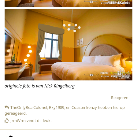
originele foto is van Nick Ringelberg
Reageren
TheOnlyRealColonel
,
Rky1989
, en
Coasterfrenzy
hebben hierop
gereageerd
.
JrmWrm
vindt dit leuk
.