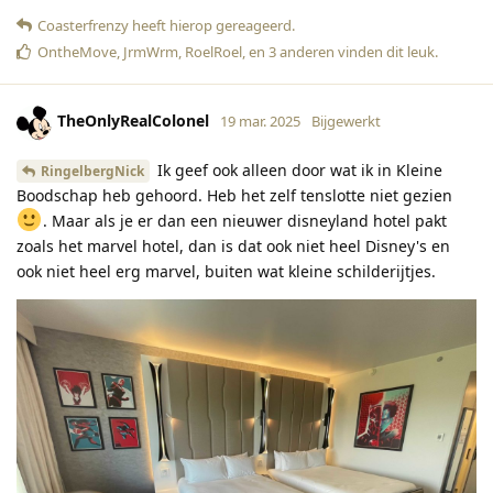
Coasterfrenzy
heeft hierop gereageerd
.
OntheMove
,
JrmWrm
,
RoelRoel
, en
3
anderen
vinden dit leuk
.
TheOnlyRealColonel
19 mar. 2025
Bijgewerkt
Ik geef ook alleen door wat ik in Kleine
RingelbergNick
Boodschap heb gehoord. Heb het zelf tenslotte niet gezien
. Maar als je er dan een nieuwer disneyland hotel pakt
zoals het marvel hotel, dan is dat ook niet heel Disney's en
ook niet heel erg marvel, buiten wat kleine schilderijtjes.