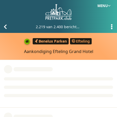
MENU
2.219
van
2.400
berichten
Benelux Parken
Efteling
Aankondiging Efteling Grand Hotel