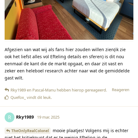
Afgezien van wat wij als fans hier zouden willen zien(ik zie
ook het liefst alles vol Efteling details en sferen) is dit nou
eenmaal de kant die de markt opgaat, en daar zit vast en
zeker een heleboel research achter naar wat de gemiddelde
gast wilt.
Reageren
Rky1989
en
Pascal-Manu
hebben hierop gereageerd
.
Quefox_
vindt dit leuk
.
Rky1989
R
19 mar. 2025
mooie plaatjes! Volgens mij is echter
TheOnlyRealColonel
niet het kritiekpunt dat er te weinig Efteling in de