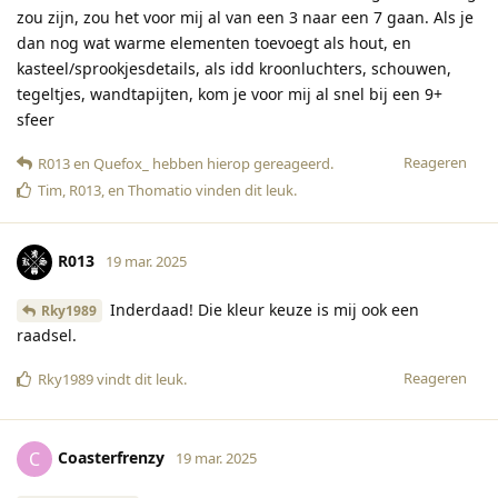
zou zijn, zou het voor mij al van een 3 naar een 7 gaan. Als je
dan nog wat warme elementen toevoegt als hout, en
kasteel/sprookjesdetails, als idd kroonluchters, schouwen,
tegeltjes, wandtapijten, kom je voor mij al snel bij een 9+
sfeer
Reageren
R013
en
Quefox_
hebben hierop gereageerd
.
Tim
,
R013
, en
Thomatio
vinden dit leuk
.
R013
19 mar. 2025
Inderdaad! Die kleur keuze is mij ook een
Rky1989
raadsel.
Reageren
Rky1989
vindt dit leuk
.
Coasterfrenzy
C
19 mar. 2025