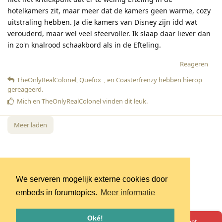
hotelkamers zit, maar meer dat de kamers geen warme, cozy
uitstraling hebben. Ja die kamers van Disney zijn idd wat
verouderd, maar wel veel sfeervoller. Ik slaap daar liever dan
in zo'n knalrood schaakbord als in de Efteling.
Reageren
TheOnlyRealColonel
,
Quefox_
, en
Coasterfrenzy
hebben hierop
gereageerd
.
Mich
en
TheOnlyRealColonel
vinden dit leuk
.
Meer laden
We serveren mogelijk externe cookies door
embeds in forumtopics.
Meer informatie
Oké!
Oeps! Er is iets misgegaan. Herlaad de pagina en probeer het