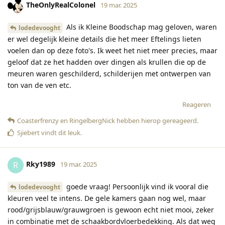
TheOnlyRealColonel
19 mar. 2025
Als ik Kleine Boodschap mag geloven, waren
lodedevooght
er wel degelijk kleine details die het meer Eftelings lieten
voelen dan op deze foto's. Ik weet het niet meer precies, maar
geloof dat ze het hadden over dingen als krullen die op de
meuren waren geschilderd, schilderijen met ontwerpen van
ton van de ven etc.
Reageren
Coasterfrenzy
en
RingelbergNick
hebben hierop gereageerd
.
Sjiebert
vindt dit leuk
.
Rky1989
R
19 mar. 2025
goede vraag! Persoonlijk vind ik vooral die
lodedevooght
kleuren veel te intens. De gele kamers gaan nog wel, maar
rood/grijsblauw/grauwgroen is gewoon echt niet mooi, zeker
in combinatie met de schaakbordvloerbedekking. Als dat weg