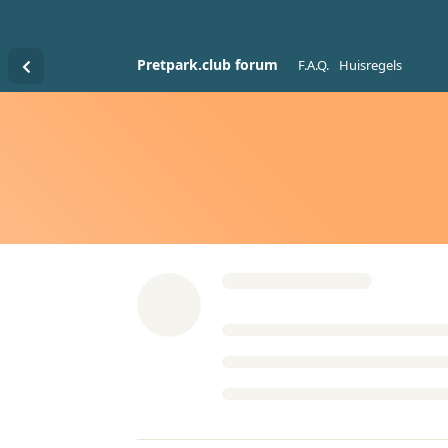
Pretpark.club forum
F.A.Q.
Huisregels