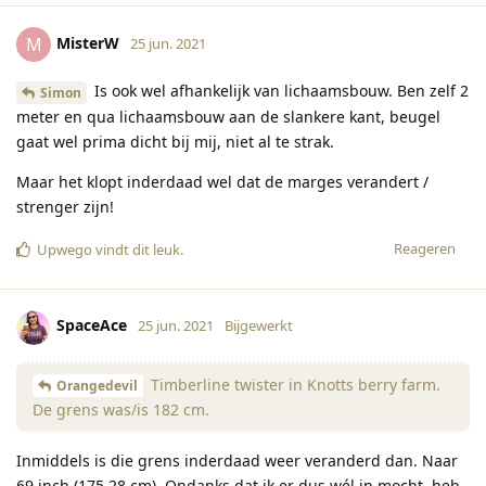
MisterW
M
25 jun. 2021
Is ook wel afhankelijk van lichaamsbouw. Ben zelf 2
Simon
meter en qua lichaamsbouw aan de slankere kant, beugel
gaat wel prima dicht bij mij, niet al te strak.
Maar het klopt inderdaad wel dat de marges verandert /
strenger zijn!
Reageren
Upwego
vindt dit leuk
.
SpaceAce
25 jun. 2021
Bijgewerkt
Timberline twister in Knotts berry farm.
Orangedevil
De grens was/is 182 cm.
Inmiddels is die grens inderdaad weer veranderd dan. Naar
69 inch (175,28 cm). Ondanks dat ik er dus wél in mocht, heb