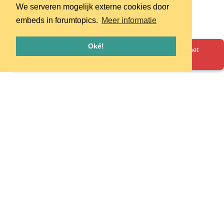
We serveren mogelijk externe cookies door
embeds in forumtopics.
Meer informatie
Oké!
Oeps! Er is iets misgegaan. Herlaad de pagina en probeer het
opnieuw.
Homepage
Huisregels
Privacy
© 2026 - pretpark.club
Alle rechten voorbehouden