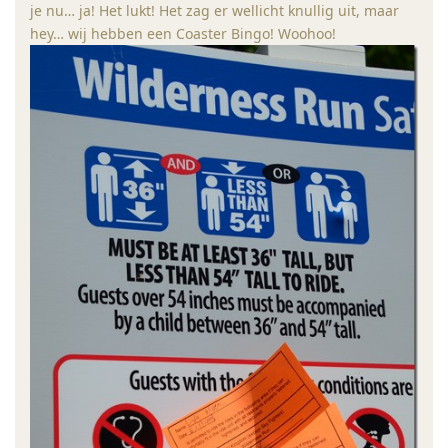
je nu… ja! Het lukt! Het zag er wellicht knullig uit, maar
hey… wij hebben een Coaster Bingo! Woohoo!