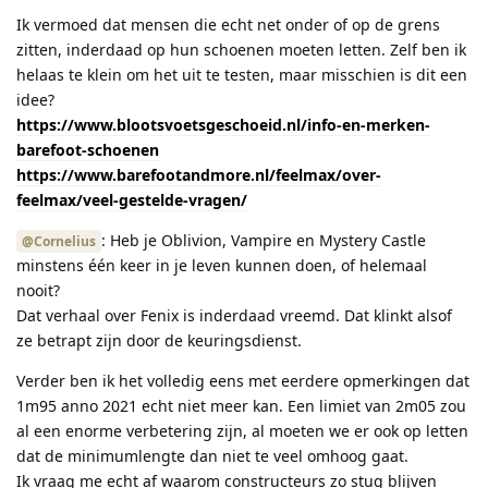
Ik vermoed dat mensen die echt net onder of op de grens
zitten, inderdaad op hun schoenen moeten letten. Zelf ben ik
helaas te klein om het uit te testen, maar misschien is dit een
idee?
https://www.blootsvoetsgeschoeid.nl/info-en-merken-
barefoot-schoenen
https://www.barefootandmore.nl/feelmax/over-
feelmax/veel-gestelde-vragen/
: Heb je Oblivion, Vampire en Mystery Castle
@Cornelius
minstens één keer in je leven kunnen doen, of helemaal
nooit?
Dat verhaal over Fenix is inderdaad vreemd. Dat klinkt alsof
ze betrapt zijn door de keuringsdienst.
Verder ben ik het volledig eens met eerdere opmerkingen dat
1m95 anno 2021 echt niet meer kan. Een limiet van 2m05 zou
al een enorme verbetering zijn, al moeten we er ook op letten
dat de minimumlengte dan niet te veel omhoog gaat.
Ik vraag me echt af waarom constructeurs zo stug blijven