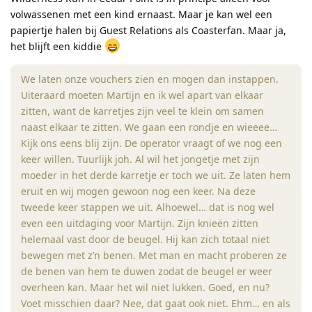
volwassenen met een kind ernaast. Maar je kan wel een
papiertje halen bij Guest Relations als Coasterfan. Maar ja,
het blijft een kiddie
We laten onze vouchers zien en mogen dan instappen.
Uiteraard moeten Martijn en ik wel apart van elkaar
zitten, want de karretjes zijn veel te klein om samen
naast elkaar te zitten. We gaan een rondje en wieeee…
Kijk ons eens blij zijn. De operator vraagt of we nog een
keer willen. Tuurlijk joh. Al wil het jongetje met zijn
moeder in het derde karretje er toch we uit. Ze laten hem
eruit en wij mogen gewoon nog een keer. Na deze
tweede keer stappen we uit. Alhoewel… dat is nog wel
even een uitdaging voor Martijn. Zijn knieën zitten
helemaal vast door de beugel. Hij kan zich totaal niet
bewegen met z’n benen. Met man en macht proberen ze
de benen van hem te duwen zodat de beugel er weer
overheen kan. Maar het wil niet lukken. Goed, en nu?
Voet misschien daar? Nee, dat gaat ook niet. Ehm… en als