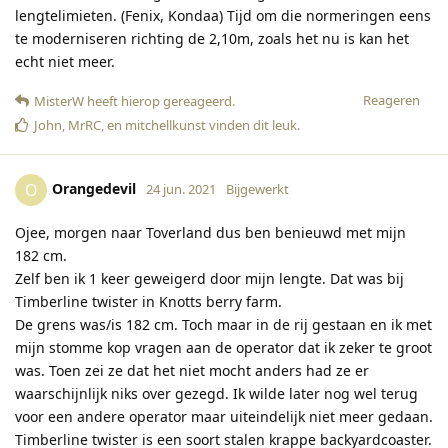
lengtelimieten. (Fenix, Kondaa) Tijd om die normeringen eens
te moderniseren richting de 2,10m, zoals het nu is kan het
echt niet meer.
Reageren
MisterW
heeft hierop gereageerd
.
John
,
MrRC
, en
mitchellkunst
vinden dit leuk
.
Orangedevil
O
24 jun. 2021
Bijgewerkt
Ojee, morgen naar Toverland dus ben benieuwd met mijn
182 cm.
Zelf ben ik 1 keer geweigerd door mijn lengte. Dat was bij
Timberline twister in Knotts berry farm.
De grens was/is 182 cm. Toch maar in de rij gestaan en ik met
mijn stomme kop vragen aan de operator dat ik zeker te groot
was. Toen zei ze dat het niet mocht anders had ze er
waarschijnlijk niks over gezegd. Ik wilde later nog wel terug
voor een andere operator maar uiteindelijk niet meer gedaan.
Timberline twister is een soort stalen krappe backyardcoaster.