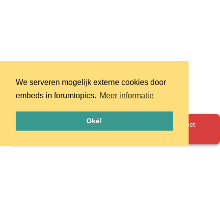
We serveren mogelijk externe cookies door
embeds in forumtopics.
Meer informatie
Oké!
Oeps! Er is iets misgegaan. Herlaad de pagina en probeer het
opnieuw.