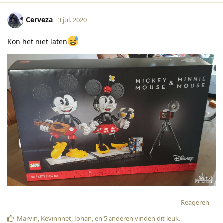
Cerveza
3 jul. 2020
Kon het niet laten
Reageren
Marvin
,
Kevinnnet
,
Johan
, en
5
anderen
vinden dit leuk
.