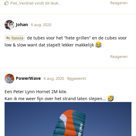
Reageren
Piet_Verdriet
vindt dit leuk
.
Johan
6 aug. 2020
de tubes voor het “hete grillen” en de cubes voor
Tonnie
low & slow want dat stapelt lekker makkelijk
Reageren
PowerWave
6 aug. 2020
Bijgewerkt
Een Peter Lynn Hornet 2M kite.
Kan ik me weer fijn over het strand laten slepen...