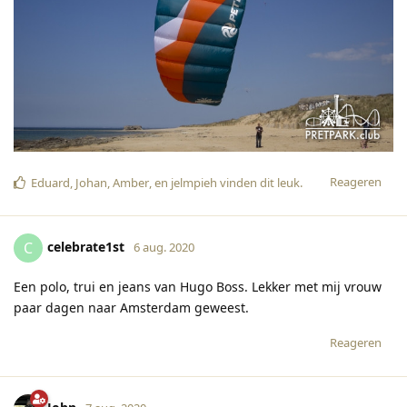
Reageren
Eduard
,
Johan
,
Amber
, en
jelmpieh
vinden dit leuk
.
celebrate1st
C
6 aug. 2020
Een polo, trui en jeans van Hugo Boss. Lekker met mij vrouw
paar dagen naar Amsterdam geweest.
Reageren