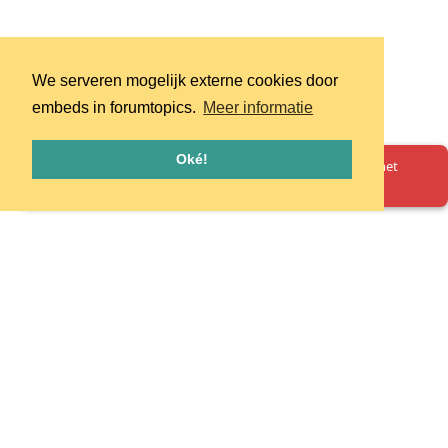
We serveren mogelijk externe cookies door
embeds in forumtopics.
Meer informatie
Oké!
Oeps! Er is iets misgegaan. Herlaad de pagina en probeer het
opnieuw.
Homepage
Huisregels
Privacy