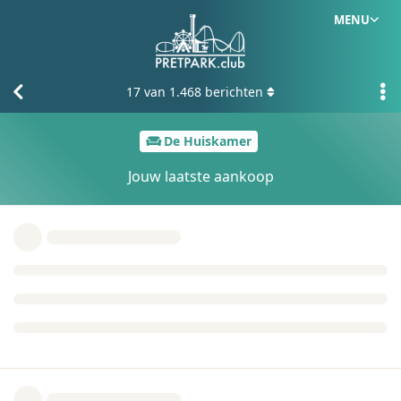
MENU
17
van
1.468
berichten
De Huiskamer
Jouw laatste aankoop