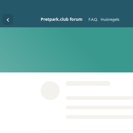
Pretpark.club forum
F.A.Q.
Huisregels