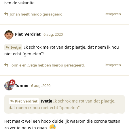
ivm de vakantie.
Reageren
Johan
heeft hierop gereageerd
.
Piet_Verdriet
6 aug. 2020
Ik schrok me rot van dat plaatje, dat noem ik nou
Ivetje
niet echt “genieten”!
Reageren
Tonnie
en
Ivetje
hebben hierop gereageerd
.
Tonnie
6 aug. 2020
Ivetje
Ik schrok me rot van dat plaatje,
Piet_Verdriet
dat noem ik nou niet echt “genieten”!
Het maakt wel een hoop duidelijk waarom die corona testen
zo ver je neus in gaan.