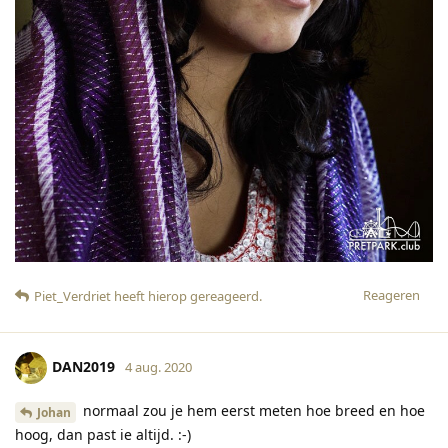
Reageren
Piet_Verdriet
heeft hierop gereageerd
.
DAN2019
4 aug. 2020
normaal zou je hem eerst meten hoe breed en hoe
Johan
hoog, dan past ie altijd. :-)