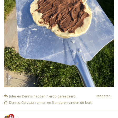
Reageren
Jules
en
Dennis
hebben hierop gereageerd
.
Dennis
,
Cerveza
,
remier
, en
3
anderen
vinden dit leuk
.