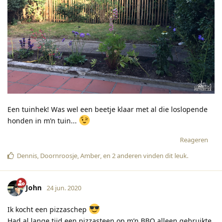
Een tuinhek! Was wel een beetje klaar met al die loslopende
honden in m’n tuin...
Reageren
Dennis
,
Doornroosje
,
Amber
, en
2
anderen
vinden dit leuk
.
John
24 jun. 2020
Ik kocht een pizzaschep
Had al lange tijd een pizzasteen op m’n BBQ alleen gebruikte