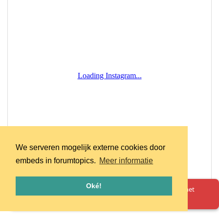
We serveren mogelijk externe cookies door
embeds in forumtopics.
Meer informatie
Oké!
Oeps! Er is iets misgegaan. Herlaad de pagina en probeer het
opnieuw.