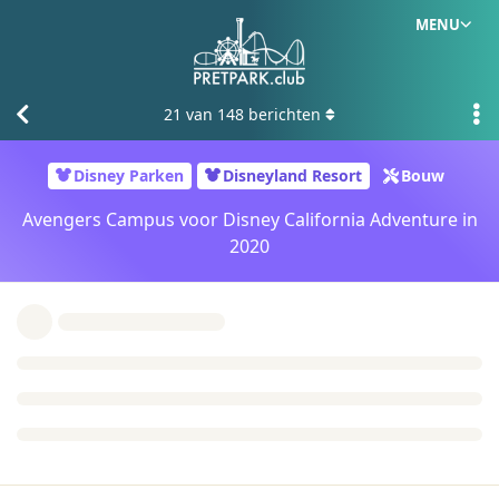
MENU
21
van
148
berichten
Disney Parken
Disneyland Resort
Bouw
Avengers Campus voor Disney California Adventure in
2020