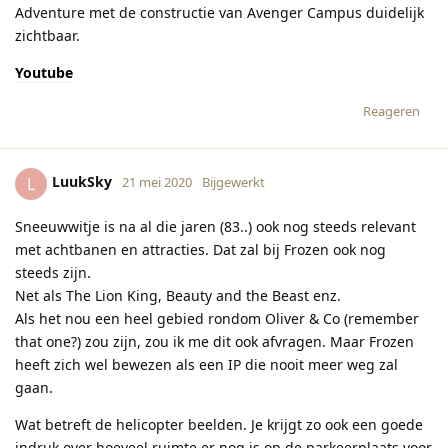
Adventure met de constructie van Avenger Campus duidelijk
zichtbaar.
Youtube
Reageren
LuukSky
L
21 mei 2020
Bijgewerkt
Sneeuwwitje is na al die jaren (83..) ook nog steeds relevant
met achtbanen en attracties. Dat zal bij Frozen ook nog
steeds zijn.
Net als The Lion King, Beauty and the Beast enz.
Als het nou een heel gebied rondom Oliver & Co (remember
that one?) zou zijn, zou ik me dit ook afvragen. Maar Frozen
heeft zich wel bewezen als een IP die nooit meer weg zal
gaan.
Wat betreft de helicopter beelden. Je krijgt zo ook een goede
indruk over hoeveel ruimte er nog is op de parkeerplaats voor