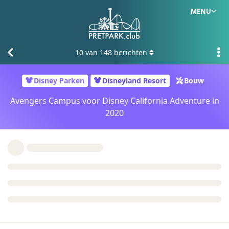
MENU
10
van
148
berichten
Disney Parken
Disneyland Resort
Bouw
Avengers Campus voor Disney California Adventure in
2020