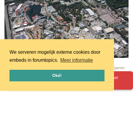
We serveren mogelijk externe cookies door
embeds in forumtopics.
Meer informatie
Reageren
Oké!
Oeps! Er is iets misgegaan. Herlaad de pagina en probeer het
opnieuw.
Meer laden