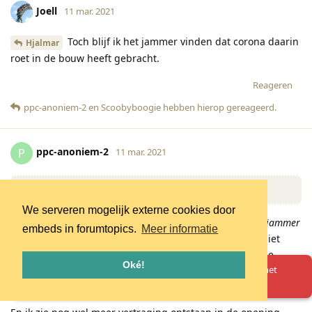
Joell
11 mar. 2021
Toch blijf ik het jammer vinden dat corona daarin
Hjalmar
roet in de bouw heeft gebracht.
Reageren
ppc-anoniem-2
en
Scoobyboogie
hebben hierop gereageerd
.
ppc-anoniem-2
P
11 mar. 2021
jammer
Joell
We serveren mogelijk externe cookies door
Ik kan je nog 1001 andere dingen noemen waar ik het
jammer
embeds in forumtopics.
Meer informatie
vind dat corona roet in het eten heeft gegooid. Het is niet
anders, ik denk dat we zullen moeten accepteren dat de
Oké!
Oeps! Er is iets misgegaan. Herlaad de pagina en probeer het
wereld een jaar lang nagenoeg op pauze heeft gestaan. En
opnieuw.
dat dit op ieder vlak impact heeft gehad.