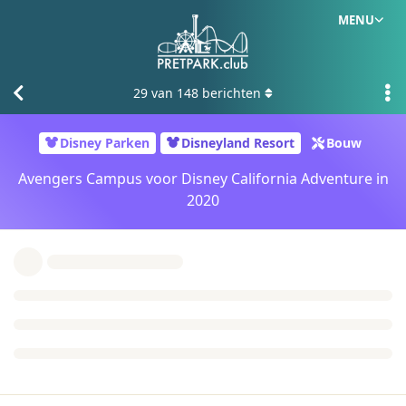
MENU
29
van
148
berichten
Disney Parken
Disneyland Resort
Bouw
Avengers Campus voor Disney California Adventure in
2020