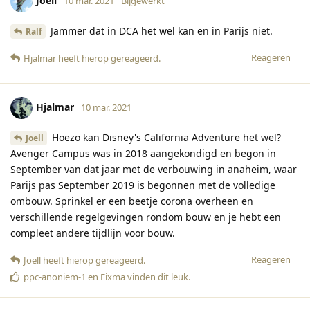
Joell
10 mar. 2021
Bijgewerkt
Jammer dat in DCA het wel kan en in Parijs niet.
Ralf
Reageren
Hjalmar
heeft hierop gereageerd
.
Hjalmar
10 mar. 2021
Hoezo kan Disney's California Adventure het wel?
Joell
Avenger Campus was in 2018 aangekondigd en begon in
September van dat jaar met de verbouwing in anaheim, waar
Parijs pas September 2019 is begonnen met de volledige
ombouw. Sprinkel er een beetje corona overheen en
verschillende regelgevingen rondom bouw en je hebt een
compleet andere tijdlijn voor bouw.
Reageren
Joell
heeft hierop gereageerd
.
ppc-anoniem-1
en
Fixma
vinden dit leuk
.