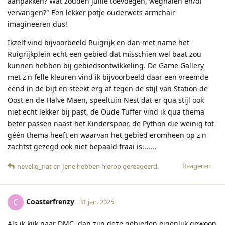
aanpakken? Wat zouden jullie toevoegen, weghalen en/of
vervangen?" Een lekker potje ouderwets armchair
imagineeren dus!
Ikzelf vind bijvoorbeeld Ruigrijk en dan met name het
Ruigrijkplein echt een gebied dat misschien wel baat zou
kunnen hebben bij gebiedsontwikkeling. De Game Gallery
met z'n felle kleuren vind ik bijvoorbeeld daar een vreemde
eend in de bijt en steekt erg af tegen de stijl van Station de
Oost en de Halve Maen, speeltuin Nest dat er qua stijl ook
niet echt lekker bij past, de Oude Tuffer vind ik qua thema
beter passen naast het Kinderspoor, de Python die weinig tot
géén thema heeft en waarvan het gebied eromheen op z'n
zachtst gezegd ook niet bepaald fraai is.......
Reageren
nevelig_nat
en
Jene
hebben hierop gereageerd
.
Coasterfrenzy
C
31 jan. 2025
Als ik kijk naar DMC, dan zijn deze gebieden eigenlijk gewoon