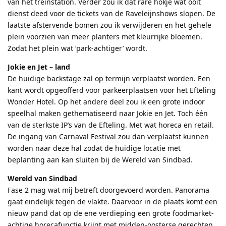
van het treinstation. Verder zou ik dat rare hokje wat ooit
dienst deed voor de tickets van de Raveleijnshows slopen. De
laatste afstervende bomen zou ik verwijderen en het gehele
plein voorzien van meer planters met kleurrijke bloemen.
Zodat het plein wat ‘park-achtiger’ wordt.
Jokie en Jet – land
De huidige backstage zal op termijn verplaatst worden. Een
kant wordt opgeofferd voor parkeerplaatsen voor het Efteling
Wonder Hotel. Op het andere deel zou ik een grote indoor
speelhal maken gethematiseerd naar Jokie en Jet. Toch één
van de sterkste IP’s van de Efteling. Met wat horeca en retail.
De ingang van Carnaval Festival zou dan verplaatst kunnen
worden naar deze hal zodat de huidige locatie met
beplanting aan kan sluiten bij de Wereld van Sindbad.
Wereld van Sindbad
Fase 2 mag wat mij betreft doorgevoerd worden. Panorama
gaat eindelijk tegen de vlakte. Daarvoor in de plaats komt een
nieuw pand dat op de ene verdieping een grote foodmarket-
achtige horecafunctie krijgt met midden-oosterse gerechten.