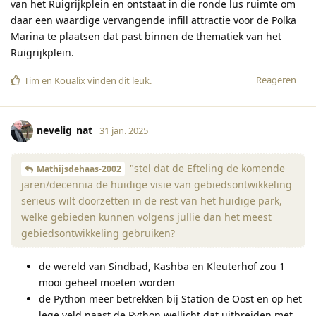
van het Ruigrijkplein en ontstaat in die ronde lus ruimte om
daar een waardige vervangende infill attractie voor de Polka
Marina te plaatsen dat past binnen de thematiek van het
Ruigrijkplein.
Reageren
Tim
en
Koualix
vinden dit leuk
.
nevelig_nat
31 jan. 2025
"stel dat de Efteling de komende
Mathijsdehaas-2002
jaren/decennia de huidige visie van gebiedsontwikkeling
serieus wilt doorzetten in de rest van het huidige park,
welke gebieden kunnen volgens jullie dan het meest
gebiedsontwikkeling gebruiken?
de wereld van Sindbad, Kashba en Kleuterhof zou 1
mooi geheel moeten worden
de Python meer betrekken bij Station de Oost en op het
lege veld naast de Python wellicht dat uitbreiden met