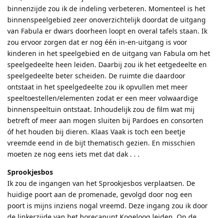
binnenzijde zou ik de indeling verbeteren. Momenteel is het
binnenspeelgebied zeer onoverzichtelijk doordat de uitgang
van Fabula er dwars doorheen loopt en overal tafels staan. Ik
zou ervoor zorgen dat er nog één in-en-uitgang is voor
kinderen in het speelgebied en de uitgang van Fabula om het
speelgedeelte heen leiden. Daarbij zou ik het eetgedeelte en
speelgedeelte beter scheiden. De ruimte die daardoor
ontstaat in het speelgedeelte zou ik opvullen met meer
speeltoestellen/elementen zodat er een meer volwaardige
binnenspeeltuin ontstaat. Inhoudelijk zou de film wat mij
betreft of meer aan mogen sluiten bij Pardoes en consorten
óf het houden bij dieren. Klaas Vaak is toch een beetje
vreemde eend in de bijt thematisch gezien. En misschien
moeten ze nog eens iets met dat dak . . .
Sprookjesbos
Ik zou de ingangen van het Sprookjesbos verplaatsen. De
huidige poort aan de promenade, gevolgd door nog een
poort is mijns inziens nogal vreemd. Deze ingang zou ik door
de linkerzijde van het horecapunt Kogeloog leiden. Op de