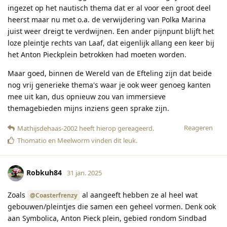
ingezet op het nautisch thema dat er al voor een groot deel
heerst maar nu met o.a. de verwijdering van Polka Marina
juist weer dreigt te verdwijnen. Een ander pijnpunt blijft het
loze pleintje rechts van Laaf, dat eigenlijk allang een keer bij
het Anton Pieckplein betrokken had moeten worden.
Maar goed, binnen de Wereld van de Efteling zijn dat beide
nog vrij generieke thema's waar je ook weer genoeg kanten
mee uit kan, dus opnieuw zou van immersieve
themagebieden mijns inziens geen sprake zijn.
Reageren
Mathijsdehaas-2002
heeft hierop gereageerd
.
Thomatio
en
Meelworm
vinden dit leuk
.
Robkuh84
31 jan. 2025
Zoals
al aangeeft hebben ze al heel wat
@Coasterfrenzy
gebouwen/pleintjes die samen een geheel vormen. Denk ook
aan Symbolica, Anton Pieck plein, gebied rondom Sindbad