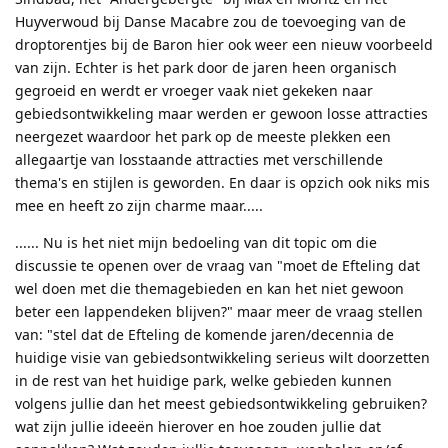
Huyverwoud bij Danse Macabre zou de toevoeging van de
droptorentjes bij de Baron hier ook weer een nieuw voorbeeld
van zijn. Echter is het park door de jaren heen organisch
gegroeid en werdt er vroeger vaak niet gekeken naar
gebiedsontwikkeling maar werden er gewoon losse attracties
neergezet waardoor het park op de meeste plekken een
allegaartje van losstaande attracties met verschillende
thema's en stijlen is geworden. En daar is opzich ook niks mis
mee en heeft zo zijn charme maar.....
...... Nu is het niet mijn bedoeling van dit topic om die
discussie te openen over de vraag van "moet de Efteling dat
wel doen met die themagebieden en kan het niet gewoon
beter een lappendeken blijven?" maar meer de vraag stellen
van: "stel dat de Efteling de komende jaren/decennia de
huidige visie van gebiedsontwikkeling serieus wilt doorzetten
in de rest van het huidige park, welke gebieden kunnen
volgens jullie dan het meest gebiedsontwikkeling gebruiken?
wat zijn jullie ideeën hierover en hoe zouden jullie dat