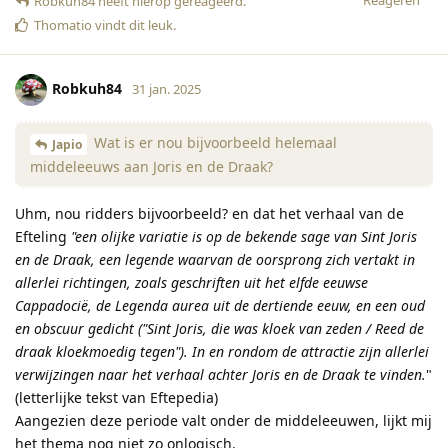
Reageren
Robkuh84
heeft hierop gereageerd
.
Thomatio
vindt dit leuk
.
Robkuh84
31 jan. 2025
Wat is er nou bijvoorbeeld helemaal
Japio
middeleeuws aan Joris en de Draak?
Uhm, nou ridders bijvoorbeeld? en dat het verhaal van de
Efteling
"een olijke variatie is op de bekende sage van Sint Joris
en de Draak, een legende waarvan de oorsprong zich vertakt in
allerlei richtingen, zoals geschriften uit het elfde eeuwse
Cappadocië, de Legenda aurea uit de dertiende eeuw, en een oud
en obscuur gedicht ("Sint Joris, die was kloek van zeden / Reed de
draak kloekmoedig tegen"). In en rondom de attractie zijn allerlei
verwijzingen naar het verhaal achter Joris en de Draak te vinden.
"
(letterlijke tekst van Eftepedia)
Aangezien deze periode valt onder de middeleeuwen, lijkt mij
het thema nog niet zo onlogisch.