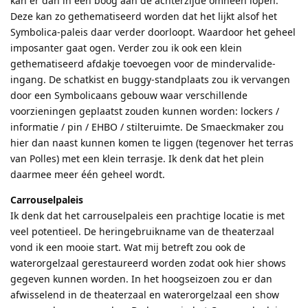
kan er dan in een boog aan de achterzijde omheen lopen.
Deze kan zo gethematiseerd worden dat het lijkt alsof het
Symbolica-paleis daar verder doorloopt. Waardoor het geheel
imposanter gaat ogen. Verder zou ik ook een klein
gethematiseerd afdakje toevoegen voor de mindervalide-
ingang. De schatkist en buggy-standplaats zou ik vervangen
door een Symbolicaans gebouw waar verschillende
voorzieningen geplaatst zouden kunnen worden: lockers /
informatie / pin / EHBO / stilteruimte. De Smaeckmaker zou
hier dan naast kunnen komen te liggen (tegenover het terras
van Polles) met een klein terrasje. Ik denk dat het plein
daarmee meer één geheel wordt.
Carrouselpaleis
Ik denk dat het carrouselpaleis een prachtige locatie is met
veel potentieel. De heringebruikname van de theaterzaal
vond ik een mooie start. Wat mij betreft zou ook de
waterorgelzaal gerestaureerd worden zodat ook hier shows
gegeven kunnen worden. In het hoogseizoen zou er dan
afwisselend in de theaterzaal en waterorgelzaal een show