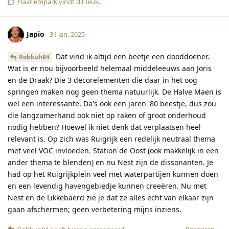
Haarlempark
vindt dit leuk
.
Japio
31 jan. 2025
Dat vind ik altijd een beetje een dooddoener.
Robkuh84
Wat is er nou bijvoorbeeld helemaal middeleeuws aan Joris
en de Draak? Die 3 decorelementen die daar in het oog
springen maken nog geen thema natuurlijk. De Halve Maen is
wel een interessante. Da's ook een jaren '80 beestje, dus zou
die langzamerhand ook niet op raken of groot onderhoud
nodig hebben? Hoewel ik niet denk dat verplaatsen heel
relevant is. Op zich was Ruigrijk een redelijk neutraal thema
met veel VOC invloeden. Station de Oost (ook makkelijk in een
ander thema te blenden) en nu Nest zijn de dissonanten. Je
had op het Ruigrijkplein veel met waterpartijen kunnen doen
en een levendig havengebiedje kunnen creeëren. Nu met
Nest en de Likkebaerd zie je dat ze alles echt van elkaar zijn
gaan afschermen; geen verbetering mijns inziens.