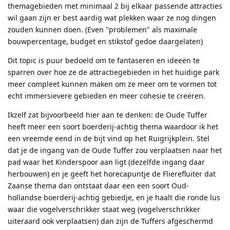
themagebieden met minimaal 2 bij elkaar passende attracties
wil gaan zijn er best aardig wat plekken waar ze nog dingen
zouden kunnen doen. (Even "problemen" als maximale
bouwpercentage, budget en stikstof gedoe daargelaten)
Dit topic is puur bedoeld om te fantaseren en ideeën te
sparren over hoe ze de attractiegebieden in het huidige park
meer compleet kunnen maken om ze meer om te vormen tot
echt immersievere gebieden en meer cohesie te creëren.
Ikzelf zat bijvoorbeeld hier aan te denken: de Oude Tuffer
heeft meer een soort boerderij-achtig thema waardoor ik het
een vreemde eend in de bijt vind op het Ruigrijkplein. Stel
dat je de ingang van de Oude Tuffer zou verplaatsen naar het
pad waar het Kinderspoor aan ligt (dezelfde ingang daar
herbouwen) en je geeft het horecapuntje de Flierefluiter dat
Zaanse thema dan ontstaat daar een een soort Oud-
hollandse boerderij-achtig gebiedje, en je haalt die ronde lus
waar die vogelverschrikker staat weg (vogelverschrikker
uiteraard ook verplaatsen) dan zijn de Tuffers afgeschermd