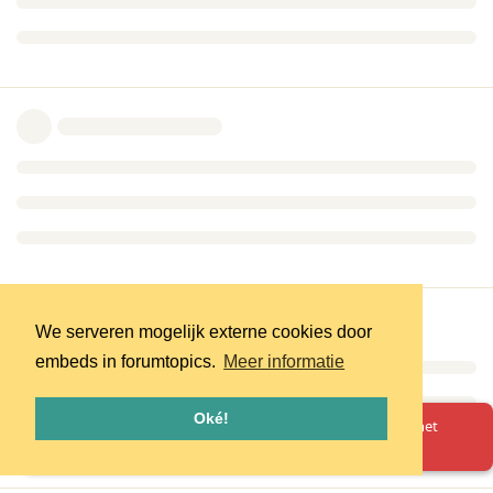
We serveren mogelijk externe cookies door
embeds in forumtopics.
Meer informatie
Oké!
Oeps! Er is iets misgegaan. Herlaad de pagina en probeer het
opnieuw.