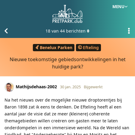
MENU
18
van
44
berichten
Benelux Parken
Efteling
Nieuwe toekomstige gebiedsontwikkelingen in het
huidige park?
Mathijsdehaas-2002
30 jan. 2025
Bijgewerkt
Na het nieuws over de mogelijke nieuwe droptorentjes bij
Baron 1898 zat ik eens te denken. De Efteling heeft al een
aantal jaar de visie dat ze meer (kleinere) coherente
themagebieden willen creëren om gasten meer te laten
onderdompelen in een immersieve wereld. Na de Wereld van
Sindbad, het "Andergebergte" bij Max en Moritz en het