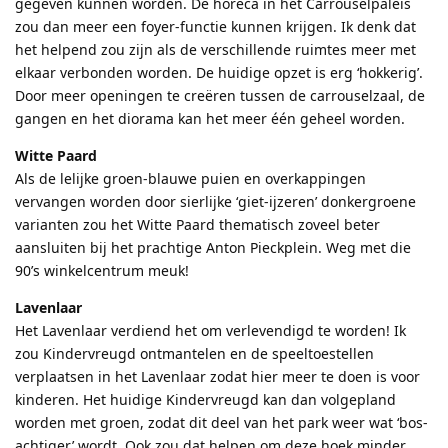
gegeven kunnen worden. De horeca in het Carrouselpaleis
zou dan meer een foyer-functie kunnen krijgen. Ik denk dat
het helpend zou zijn als de verschillende ruimtes meer met
elkaar verbonden worden. De huidige opzet is erg ‘hokkerig’.
Door meer openingen te creëren tussen de carrouselzaal, de
gangen en het diorama kan het meer één geheel worden.
Witte Paard
Als de lelijke groen-blauwe puien en overkappingen
vervangen worden door sierlijke ‘giet-ijzeren’ donkergroene
varianten zou het Witte Paard thematisch zoveel beter
aansluiten bij het prachtige Anton Pieckplein. Weg met die
90’s winkelcentrum meuk!
Lavenlaar
Het Lavenlaar verdiend het om verlevendigd te worden! Ik
zou Kindervreugd ontmantelen en de speeltoestellen
verplaatsen in het Lavenlaar zodat hier meer te doen is voor
kinderen. Het huidige Kindervreugd kan dan volgepland
worden met groen, zodat dit deel van het park weer wat ‘bos-
achtiger’ wordt. Ook zou dat helpen om deze hoek minder