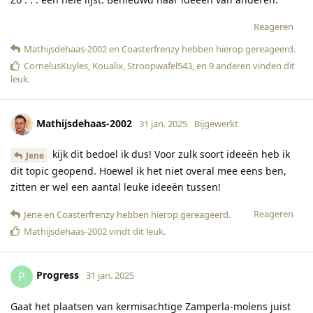
Reageren
Mathijsdehaas-2002
en
Coasterfrenzy
hebben hierop gereageerd
.
CornelusKuyles
,
Koualix
,
Stroopwafel543
, en
9
anderen
vinden dit
leuk
.
Mathijsdehaas-2002
31 jan. 2025
Bijgewerkt
kijk dit bedoel ik dus! Voor zulk soort ideeën heb ik
Jene
dit topic geopend. Hoewel ik het niet overal mee eens ben,
zitten er wel een aantal leuke ideeën tussen!
Reageren
Jene
en
Coasterfrenzy
hebben hierop gereageerd
.
Mathijsdehaas-2002
vindt dit leuk
.
Progress
P
31 jan. 2025
Gaat het plaatsen van kermisachtige Zamperla-molens juist