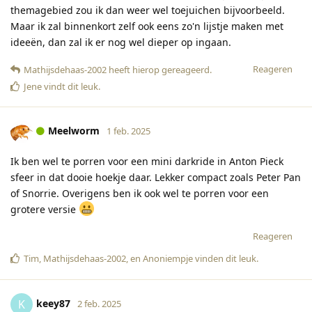
themagebied zou ik dan weer wel toejuichen bijvoorbeeld.
Maar ik zal binnenkort zelf ook eens zo'n lijstje maken met
ideeën, dan zal ik er nog wel dieper op ingaan.
Reageren
Mathijsdehaas-2002
heeft hierop gereageerd
.
Jene
vindt dit leuk
.
Meelworm
1 feb. 2025
Ik ben wel te porren voor een mini darkride in Anton Pieck
sfeer in dat dooie hoekje daar. Lekker compact zoals Peter Pan
of Snorrie. Overigens ben ik ook wel te porren voor een
grotere versie
Reageren
Tim
,
Mathijsdehaas-2002
, en
Anoniempje
vinden dit leuk
.
keey87
K
2 feb. 2025