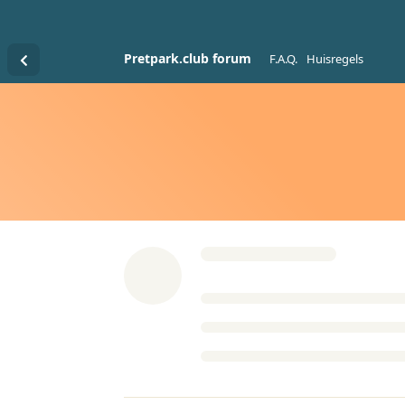
Pretpark.club forum
F.A.Q.
Huisregels