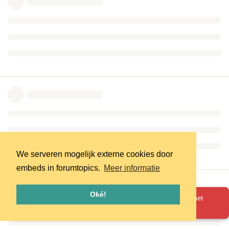
We serveren mogelijk externe cookies door
embeds in forumtopics.
Meer informatie
Oké!
Oeps! Er is iets misgegaan. Herlaad de pagina en probeer het
opnieuw.