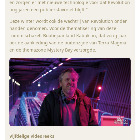
en zorgen er met nieuwe technologie voor dat Revolution
nog jaren een publieksfavoriet blijft.”
Deze winter wordt ook de wachtrij van Revolution onder
handen genomen. Voor de thematisering van deze
ruimte schakelt Bobbejaanland Kabuki in, dat vorig jaar
ook de aankleding van de buitenzijde van Terra Magma
en de themazone Mystery Bay verzorgde.
Vijfdelige videoreeks