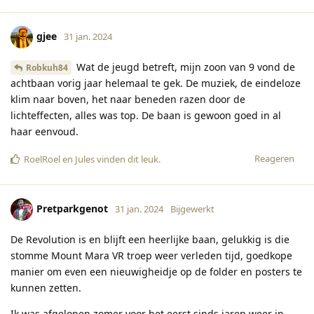
gjee
31 jan. 2024
Wat de jeugd betreft, mijn zoon van 9 vond de
Robkuh84
achtbaan vorig jaar helemaal te gek. De muziek, de eindeloze
klim naar boven, het naar beneden razen door de
lichteffecten, alles was top. De baan is gewoon goed in al
haar eenvoud.
Reageren
RoelRoel
en
Jules
vinden dit leuk
.
Pretparkgenot
31 jan. 2024
Bijgewerkt
De Revolution is en blijft een heerlijke baan, gelukkig is die
stomme Mount Mara VR troep weer verleden tijd, goedkope
manier om even een nieuwigheidje op de folder en posters te
kunnen zetten.
Ik was afgelopen zomer voor het eerst sinds jaren weer in