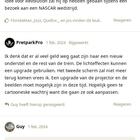
idee voor Revolution zal hij op hebben gedaan tijdens een
bezoek aan een NASCAR wedstrijd.
Reageren
FloridaMan
,
Jozz
,
Quefox_
, en
jos
vinden dit leuk
.
PretparkPro
1 feb. 2024
Bijgewerkt
Ik denk dat er al veel geld weg gaat zijn naar een nieuw
onderstel en de rest van de trein. De lichteffecten kunnen
een upgrade gebruiken. Het tweede scherm zal niet meer
terug komen vrees ik. Een upgrade van de projector en de
beelden moet mogelijk zijn in deze tijd. Hopelijk geen te
cartooneske wachtrij want die gaan ze ook aanpassen.
Reageren
Guy
heeft hierop gereageerd
.
Guy
1 feb. 2024