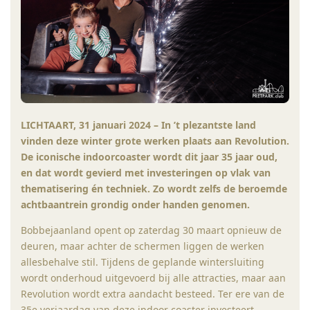
LICHTAART, 31 januari 2024 – In ’t plezantste land
vinden deze winter grote werken plaats aan Revolution.
De iconische indoorcoaster wordt dit jaar 35 jaar oud,
en dat wordt gevierd met investeringen op vlak van
thematisering én techniek. Zo wordt zelfs de beroemde
achtbaantrein grondig onder handen genomen.
Bobbejaanland opent op zaterdag 30 maart opnieuw de
deuren, maar achter de schermen liggen de werken
allesbehalve stil. Tijdens de geplande wintersluiting
wordt onderhoud uitgevoerd bij alle attracties, maar aan
Revolution wordt extra aandacht besteed. Ter ere van de
35e verjaardag van deze indoor coaster investeert