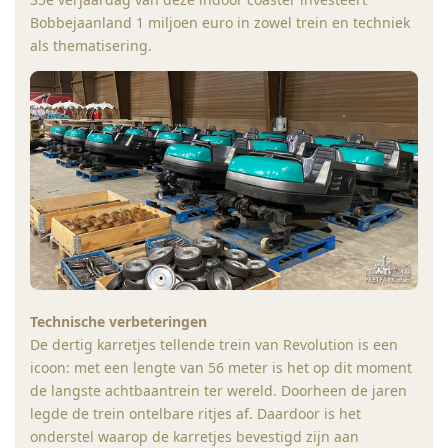
Bobbejaanland 1 miljoen euro in zowel trein en techniek
als thematisering.
Technische verbeteringen
De dertig karretjes tellende trein van Revolution is een
icoon: met een lengte van 56 meter is het op dit moment
de langste achtbaantrein ter wereld. Doorheen de jaren
legde de trein ontelbare ritjes af. Daardoor is het
onderstel waarop de karretjes bevestigd zijn aan