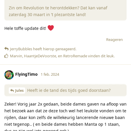
Zin om Revolution te herontdekken? Dat kan vanaf
zaterdag 30 maart in ’t plezantste land!
Hele toffe update dit!
Reageren
JerryBubbles
heeft hierop gereageerd
.
Marvin
,
HaantjeDeVoorste
, en
RetroRemade
vinden dit leuk
.
FlyingTimo
1 feb. 2024
Heeft ie de tand des tijds goed doorstaan?
Jules
Zeker! Vorig jaar 2x gedaan, beide dames gaven na afloop van
het bezoek aan dat ze deze toch wel het leukste vonden om te
rijden, daar kon zelfs de willekeurig lancerende nieuwe baan
niet tegenop.. ( en beide dames hebben Manta op 1 staan,
dus ze zijn wel iets gewend ook )