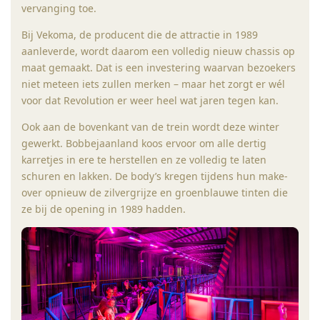
vervanging toe.
Bij Vekoma, de producent die de attractie in 1989
aanleverde, wordt daarom een volledig nieuw chassis op
maat gemaakt. Dat is een investering waarvan bezoekers
niet meteen iets zullen merken – maar het zorgt er wél
voor dat Revolution er weer heel wat jaren tegen kan.
Ook aan de bovenkant van de trein wordt deze winter
gewerkt. Bobbejaanland koos ervoor om alle dertig
karretjes in ere te herstellen en ze volledig te laten
schuren en lakken. De body’s kregen tijdens hun make-
over opnieuw de zilvergrijze en groenblauwe tinten die
ze bij de opening in 1989 hadden.