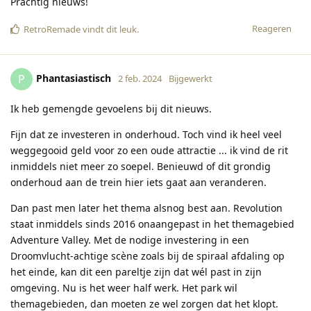
Prachtig nieuws!
Reageren
RetroRemade
vindt dit leuk
.
Phantasiastisch
P
2 feb. 2024
Bijgewerkt
Ik heb gemengde gevoelens bij dit nieuws.
Fijn dat ze investeren in onderhoud. Toch vind ik heel veel
weggegooid geld voor zo een oude attractie ... ik vind de rit
inmiddels niet meer zo soepel. Benieuwd of dit grondig
onderhoud aan de trein hier iets gaat aan veranderen.
Dan past men later het thema alsnog best aan. Revolution
staat inmiddels sinds 2016 onaangepast in het themagebied
Adventure Valley. Met de nodige investering in een
Droomvlucht-achtige scène zoals bij de spiraal afdaling op
het einde, kan dit een pareltje zijn dat wél past in zijn
omgeving. Nu is het weer half werk. Het park wil
themagebieden, dan moeten ze wel zorgen dat het klopt.