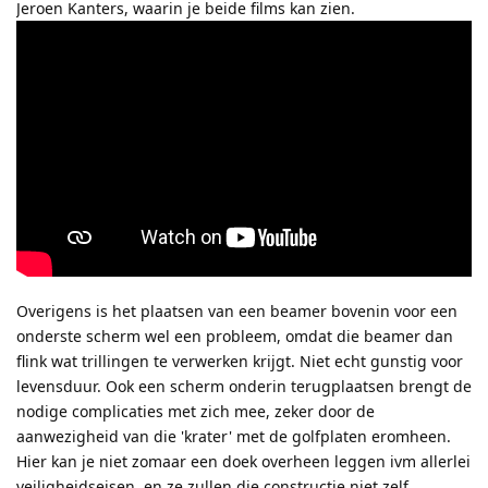
Jeroen Kanters, waarin je beide films kan zien.
Overigens is het plaatsen van een beamer bovenin voor een
onderste scherm wel een probleem, omdat die beamer dan
flink wat trillingen te verwerken krijgt. Niet echt gunstig voor
levensduur. Ook een scherm onderin terugplaatsen brengt de
nodige complicaties met zich mee, zeker door de
aanwezigheid van die 'krater' met de golfplaten eromheen.
Hier kan je niet zomaar een doek overheen leggen ivm allerlei
veiligheidseisen, en ze zullen die constructie niet zelf