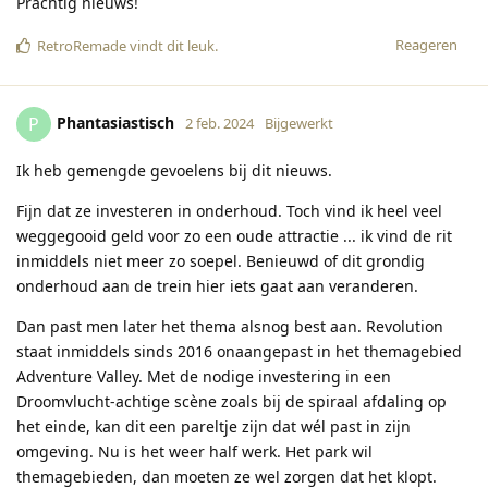
Prachtig nieuws!
Reageren
RetroRemade
vindt dit leuk
.
Phantasiastisch
P
2 feb. 2024
Bijgewerkt
Ik heb gemengde gevoelens bij dit nieuws.
Fijn dat ze investeren in onderhoud. Toch vind ik heel veel
weggegooid geld voor zo een oude attractie ... ik vind de rit
inmiddels niet meer zo soepel. Benieuwd of dit grondig
onderhoud aan de trein hier iets gaat aan veranderen.
Dan past men later het thema alsnog best aan. Revolution
staat inmiddels sinds 2016 onaangepast in het themagebied
Adventure Valley. Met de nodige investering in een
Droomvlucht-achtige scène zoals bij de spiraal afdaling op
het einde, kan dit een pareltje zijn dat wél past in zijn
omgeving. Nu is het weer half werk. Het park wil
themagebieden, dan moeten ze wel zorgen dat het klopt.