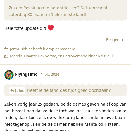
Zin om Revolution te herontdekken? Dat kan vanaf
zaterdag 30 maart in ’t plezantste land!
Hele toffe update dit!
Reageren
JerryBubbles
heeft hierop gereageerd
.
Marvin
,
HaantjeDeVoorste
, en
RetroRemade
vinden dit leuk
.
FlyingTimo
1 feb. 2024
Heeft ie de tand des tijds goed doorstaan?
Jules
Zeker! Vorig jaar 2x gedaan, beide dames gaven na afloop van
het bezoek aan dat ze deze toch wel het leukste vonden om te
rijden, daar kon zelfs de willekeurig lancerende nieuwe baan
niet tegenop.. ( en beide dames hebben Manta op 1 staan,
dus ze zijn wel iets gewend ook )