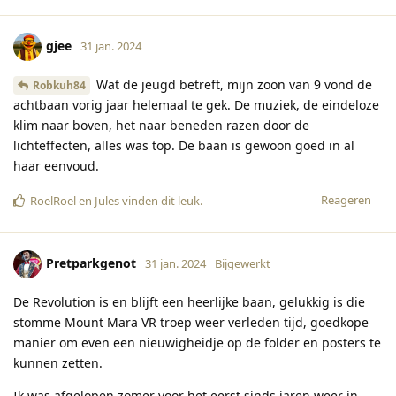
gjee
31 jan. 2024
Wat de jeugd betreft, mijn zoon van 9 vond de
Robkuh84
achtbaan vorig jaar helemaal te gek. De muziek, de eindeloze
klim naar boven, het naar beneden razen door de
lichteffecten, alles was top. De baan is gewoon goed in al
haar eenvoud.
Reageren
RoelRoel
en
Jules
vinden dit leuk
.
Pretparkgenot
31 jan. 2024
Bijgewerkt
De Revolution is en blijft een heerlijke baan, gelukkig is die
stomme Mount Mara VR troep weer verleden tijd, goedkope
manier om even een nieuwigheidje op de folder en posters te
kunnen zetten.
Ik was afgelopen zomer voor het eerst sinds jaren weer in