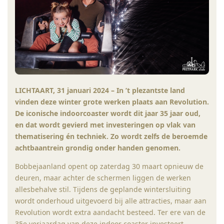
LICHTAART, 31 januari 2024 – In ’t plezantste land
vinden deze winter grote werken plaats aan Revolution.
De iconische indoorcoaster wordt dit jaar 35 jaar oud,
en dat wordt gevierd met investeringen op vlak van
thematisering én techniek. Zo wordt zelfs de beroemde
achtbaantrein grondig onder handen genomen.
Bobbejaanland opent op zaterdag 30 maart opnieuw de
deuren, maar achter de schermen liggen de werken
allesbehalve stil. Tijdens de geplande wintersluiting
wordt onderhoud uitgevoerd bij alle attracties, maar aan
Revolution wordt extra aandacht besteed. Ter ere van de
35e verjaardag van deze indoor coaster investeert