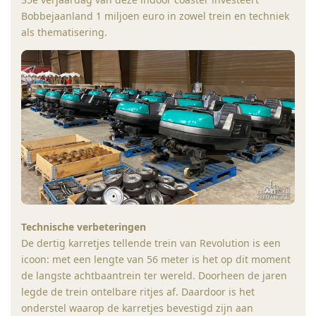
Bobbejaanland 1 miljoen euro in zowel trein en techniek
als thematisering.
Technische verbeteringen
De dertig karretjes tellende trein van Revolution is een
icoon: met een lengte van 56 meter is het op dit moment
de langste achtbaantrein ter wereld. Doorheen de jaren
legde de trein ontelbare ritjes af. Daardoor is het
onderstel waarop de karretjes bevestigd zijn aan