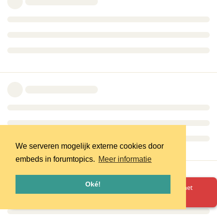
We serveren mogelijk externe cookies door
embeds in forumtopics.
Meer informatie
Oké!
Oeps! Er is iets misgegaan. Herlaad de pagina en probeer het
opnieuw.