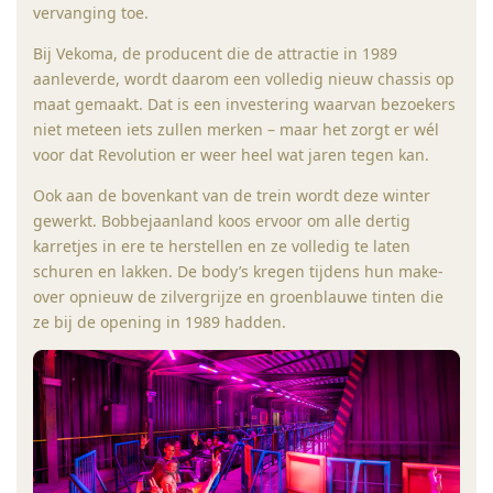
vervanging toe.
Bij Vekoma, de producent die de attractie in 1989
aanleverde, wordt daarom een volledig nieuw chassis op
maat gemaakt. Dat is een investering waarvan bezoekers
niet meteen iets zullen merken – maar het zorgt er wél
voor dat Revolution er weer heel wat jaren tegen kan.
Ook aan de bovenkant van de trein wordt deze winter
gewerkt. Bobbejaanland koos ervoor om alle dertig
karretjes in ere te herstellen en ze volledig te laten
schuren en lakken. De body’s kregen tijdens hun make-
over opnieuw de zilvergrijze en groenblauwe tinten die
ze bij de opening in 1989 hadden.