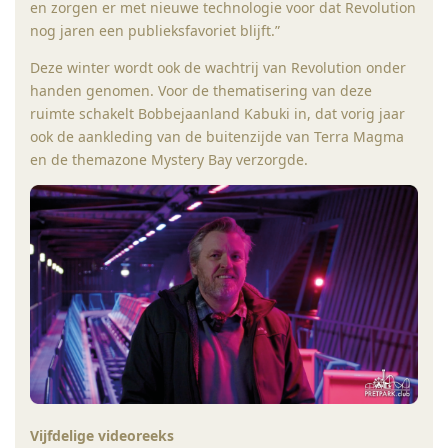
en zorgen er met nieuwe technologie voor dat Revolution
nog jaren een publieksfavoriet blijft.”
Deze winter wordt ook de wachtrij van Revolution onder
handen genomen. Voor de thematisering van deze
ruimte schakelt Bobbejaanland Kabuki in, dat vorig jaar
ook de aankleding van de buitenzijde van Terra Magma
en de themazone Mystery Bay verzorgde.
Vijfdelige videoreeks