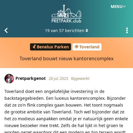
MENU
19
van
57
berichten
Benelux Parken
Toverland
Toverland bouwt nieuw kantorencomplex
Pretparkgenot
26 jul. 2023
Bijgewerkt
Toverland doet een ongelofelijke investering in de
backstagegebieden. Een luxieus kantorencomplex. Bijzonder
dat ze zo'n flink complex gaan bouwen. Het toont nogmaals
de grootse ambitie van Toverland. Toch wel bijzonder dat ze
het zo modieus aanpakken omdat je er natuurlijk geen enkele
nieuwe bezoeker mee trekt. Zelfs de hal lijkt in het groen te
worden gezet waardoor dit een modern en hip terrein wordt.