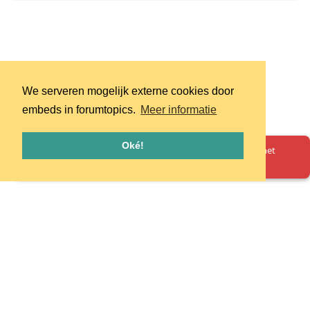
We serveren mogelijk externe cookies door
embeds in forumtopics.
Meer informatie
Oké!
Oeps! Er is iets misgegaan. Herlaad de pagina en probeer het
opnieuw.