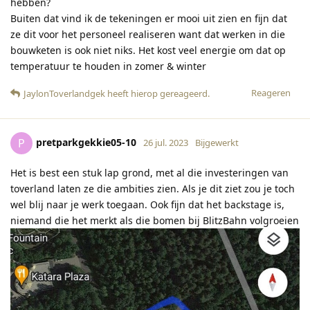
hebben?
Buiten dat vind ik de tekeningen er mooi uit zien en fijn dat
ze dit voor het personeel realiseren want dat werken in die
bouwketen is ook niet niks. Het kost veel energie om dat op
temperatuur te houden in zomer & winter
Reageren
JaylonToverlandgek
heeft hierop gereageerd
.
pretparkgekkie05-10
P
26 jul. 2023
Bijgewerkt
Het is best een stuk lap grond, met al die investeringen van
toverland laten ze die ambities zien. Als je dit ziet zou je toch
wel blij naar je werk toegaan. Ook fijn dat het backstage is,
niemand die het merkt als die bomen bij BlitzBahn volgroeien