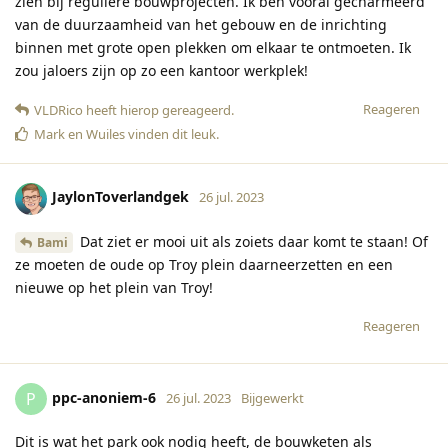
zien bij reguliere bouwprojecten. Ik ben vooral gecharmeerd
van de duurzaamheid van het gebouw en de inrichting
binnen met grote open plekken om elkaar te ontmoeten. Ik
zou jaloers zijn op zo een kantoor werkplek!
Reageren
VLDRico
heeft hierop gereageerd
.
Mark
en
Wuiles
vinden dit leuk
.
JaylonToverlandgek
26 jul. 2023
Dat ziet er mooi uit als zoiets daar komt te staan! Of
Bami
ze moeten de oude op Troy plein daarneerzetten en een
nieuwe op het plein van Troy!
Reageren
ppc-anoniem-6
P
26 jul. 2023
Bijgewerkt
Dit is wat het park ook nodig heeft, de bouwketen als