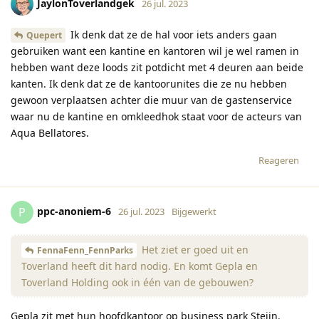
JaylonToverlandgek
26 jul. 2023
Ik denk dat ze de hal voor iets anders gaan
Quepert
gebruiken want een kantine en kantoren wil je wel ramen in
hebben want deze loods zit potdicht met 4 deuren aan beide
kanten. Ik denk dat ze de kantoorunites die ze nu hebben
gewoon verplaatsen achter die muur van de gastenservice
waar nu de kantine en omkleedhok staat voor de acteurs van
Aqua Bellatores.
Reageren
ppc-anoniem-6
P
26 jul. 2023
Bijgewerkt
Het ziet er goed uit en
FennaFenn_FennParks
Toverland heeft dit hard nodig. En komt Gepla en
Toverland Holding ook in één van de gebouwen?
Gepla zit met hun hoofdkantoor op business park Steijn.