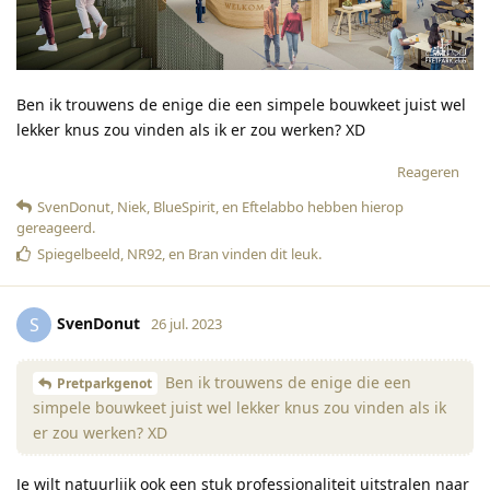
Ben ik trouwens de enige die een simpele bouwkeet juist wel
lekker knus zou vinden als ik er zou werken? XD
Reageren
SvenDonut
,
Niek
,
BlueSpirit
, en
Eftelabbo
hebben hierop
gereageerd
.
Spiegelbeeld
,
NR92
, en
Bran
vinden dit leuk
.
SvenDonut
S
26 jul. 2023
Ben ik trouwens de enige die een
Pretparkgenot
simpele bouwkeet juist wel lekker knus zou vinden als ik
er zou werken? XD
Je wilt natuurlijk ook een stuk professionaliteit uitstralen naar