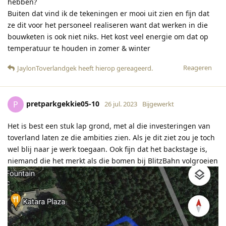
hebben?
Buiten dat vind ik de tekeningen er mooi uit zien en fijn dat
ze dit voor het personeel realiseren want dat werken in die
bouwketen is ook niet niks. Het kost veel energie om dat op
temperatuur te houden in zomer & winter
Reageren
JaylonToverlandgek
heeft hierop gereageerd
.
pretparkgekkie05-10
P
26 jul. 2023
Bijgewerkt
Het is best een stuk lap grond, met al die investeringen van
toverland laten ze die ambities zien. Als je dit ziet zou je toch
wel blij naar je werk toegaan. Ook fijn dat het backstage is,
niemand die het merkt als die bomen bij BlitzBahn volgroeien