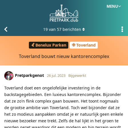
MENU
19
van
57
berichten
Benelux Parken
Toverland
Toverland bouwt nieuw kantorencomplex
Pretparkgenot
26 jul. 2023
Bijgewerkt
Toverland doet een ongelofelijke investering in de
backstagegebieden. Een luxieus kantorencomplex. Bijzonder
dat ze zo'n flink complex gaan bouwen. Het toont nogmaals
de grootse ambitie van Toverland. Toch wel bijzonder dat ze
het zo modieus aanpakken omdat je er natuurlijk geen enkele
nieuwe bezoeker mee trekt. Zelfs de hal lijkt in het groen te
worden gezet waardoor dit een modern en hip terrein wordt.