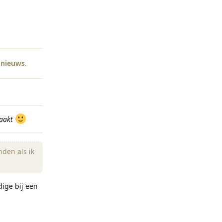
Reageren
 nieuws
.
aakt
nden als ik
ige bij een
Reageren