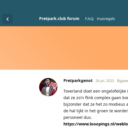
Pretpark.club forum
F.A.Q.
Huisregels
Pretparkgenot
26 jul. 2023
Bijgew
Toverland doet een ongelofelijke
dat ze zo'n flink complex gaan b
bijzonder dat ze het zo modieus 
de hal lijkt in het groen te word
personeel dus.
https://www.looopings.nl/weblo