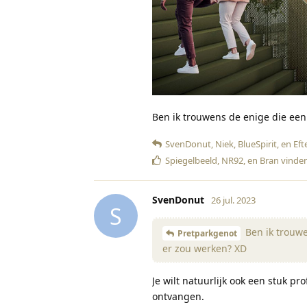
Ben ik trouwens de enige die een
SvenDonut
,
Niek
,
BlueSpirit
, en
Eft
Spiegelbeeld
,
NR92
, en
Bran
vinden
SvenDonut
26 jul. 2023
S
Ben ik trouwe
Pretparkgenot
er zou werken? XD
Je wilt natuurlijk ook een stuk pro
ontvangen.