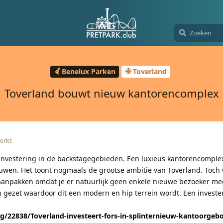
Benelux Parken
Toverland
Toverland bouwt nieuw kantorencomplex
erkt
 investering in de backstagegebieden. Een luxieus kantorencomplex
ouwen. Het toont nogmaals de grootse ambitie van Toverland. Toch
aanpakken omdat je er natuurlijk geen enkele nieuwe bezoeker mee 
en gezet waardoor dit een modern en hip terrein wordt. Een investe
g/22838/Toverland-investeert-fors-in-splinternieuw-kantoorgeb