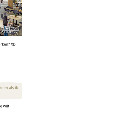
erken? XD
Reageren
nden als ik
e wilt