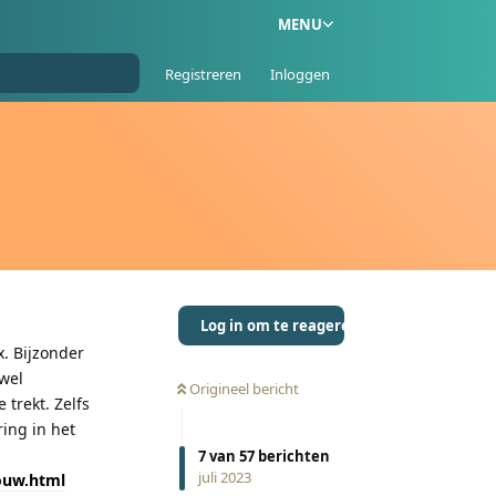
MENU
Registreren
Inloggen
Log in om te reageren
. Bijzonder
 wel
Origineel bericht
trekt. Zelfs
ring in het
7
van
57
berichten
juli 2023
ouw.html