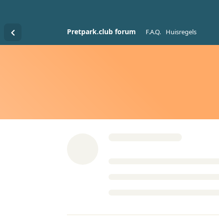
Pretpark.club forum
F.A.Q.
Huisregels