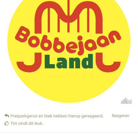
Reageren
Pretparkgenot
en
Niek
hebben hierop gereageerd
.
Tim
vindt dit leuk
.