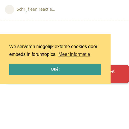
Schrijf een reactie...
We serveren mogelijk externe cookies door
embeds in forumtopics.
Meer informatie
Oké!
Oeps! Er is iets misgegaan. Herlaad de pagina en probeer het
opnieuw.