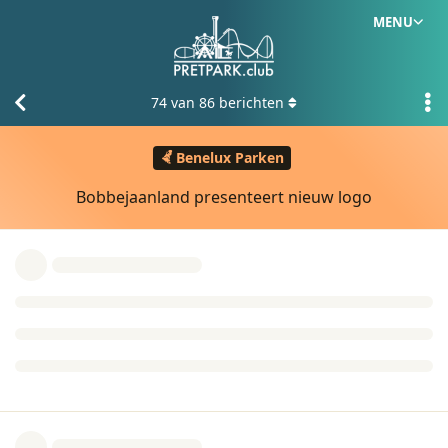
MENU
74
van
86
berichten
Benelux Parken
Bobbejaanland presenteert nieuw logo