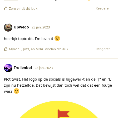
Reageren
Zero
vindt dit leuk
.
Upwego
23 jan. 2023
heerlijk topic dit. I'm lovin it
Reageren
MyronF
,
Jozz
, en
MrRC
vinden dit leuk
.
Trollenbol
23 jan. 2023
Plot twist. Het logo op de socials is bijgewerkt en de ''J'' en ''L''
zijn nu hetzelfde. Dat bewijst dan toch wel dat dat een foutje
was?