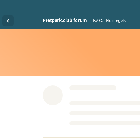
Pretpark.club forum
F.A.Q.
Huisregels