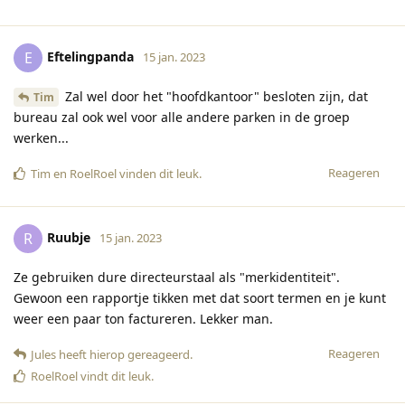
Eftelingpanda
E
15 jan. 2023
Zal wel door het "hoofdkantoor" besloten zijn, dat
Tim
bureau zal ook wel voor alle andere parken in de groep
werken...
Reageren
Tim
en
RoelRoel
vinden dit leuk
.
Ruubje
R
15 jan. 2023
Ze gebruiken dure directeurstaal als "merkidentiteit".
Gewoon een rapportje tikken met dat soort termen en je kunt
weer een paar ton factureren. Lekker man.
Reageren
Jules
heeft hierop gereageerd
.
RoelRoel
vindt dit leuk
.