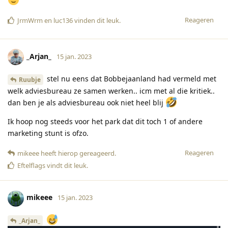
Reageren
JrmWrm
en
luc136
vinden dit leuk
.
_Arjan_
15 jan. 2023
stel nu eens dat Bobbejaanland had vermeld met
Ruubje
welk adviesbureau ze samen werken.. icm met al die kritiek..
dan ben je als adviesbureau ook niet heel blij
Ik hoop nog steeds voor het park dat dit toch 1 of andere
marketing stunt is ofzo.
Reageren
mikeee
heeft hierop gereageerd
.
Eftelflags
vindt dit leuk
.
mikeee
15 jan. 2023
_Arjan_