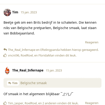
Tim
15 jan. 2023
Beetje gek om een Brits bedrijf in te schakelen. Die kennen
niks van Belgische pretparken, Belgische smaak, laat staan
van Bobbejaanland.
Reageren
The_Real_Infernape
en
Eftelingpanda
hebben hierop gereageerd
.
vncnt96
,
RoelRoel
, en
FloridaMan
vinden dit leuk
.
The_Real_Infernape
15 jan. 2023
Belgische smaak
Tim
Of smaak in het algemeen blijkbaar ¯_(ツ)_/¯
Reageren
Tim
,
Jasper
,
RoelRoel
, en
2
anderen
vinden dit leuk
.