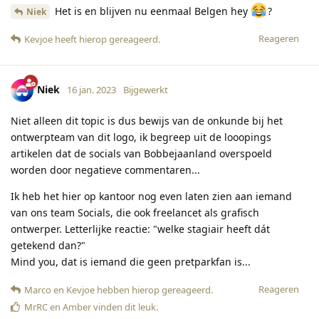
Het is en blijven nu eenmaal Belgen hey
?
Niek
Reageren
Kevjoe
heeft hierop gereageerd
.
Niek
16 jan. 2023
Bijgewerkt
Niet alleen dit topic is dus bewijs van de onkunde bij het
ontwerpteam van dit logo, ik begreep uit de looopings
artikelen dat de socials van Bobbejaanland overspoeld
worden door negatieve commentaren...
Ik heb het hier op kantoor nog even laten zien aan iemand
van ons team Socials, die ook freelancet als grafisch
ontwerper. Letterlijke reactie: "welke stagiair heeft dát
getekend dan?"
Mind you, dat is iemand die geen pretparkfan is...
Reageren
Marco
en
Kevjoe
hebben hierop gereageerd
.
MrRC
en
Amber
vinden dit leuk
.