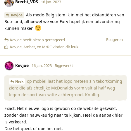
Brecht_VDS
16 jan. 2023
Als mede-Belg stem ik in met het distantiëren van
Kevjoe
Bob-land, alhoewel we voor Fury hopelijk een uitzondering
kunnen maken
Reageren
Kevjoe
heeft hierop gereageerd
.
Kevjoe
,
Amber
, en
MrRC
vinden dit leuk
.
Kevjoe
16 jan. 2023
Bijgewerkt
op mobiel laat het logo meteen z'n tekortkoming
Niek
zien: die afzichtelijke McDonalds vorm valt al half weg
tegen de soort-van-witte achtergrond. Knullig.
Exact. Het nieuwe logo is gewoon op de website gekwakt,
zonder daar nauwkeurig naar te kijken. Heel de aanpak hier
is verkeerd.
Doe het goed, of doe het niet.