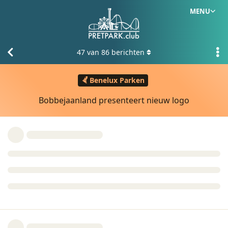
MENU
47
van
86
berichten
Benelux Parken
Bobbejaanland presenteert nieuw logo