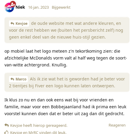
Niek
16 jan. 2023
Bijgewerkt
de oude website met wat andere kleuren, en
Kevjoe
voor de rest hebben we (buiten het persbericht zelf) nog
geen enkel deel van de nieuwe huis-stijl gezien.
op mobiel laat het logo meteen z'n tekortkoming zien: die
afzichtelijke McDonalds vorm valt al half weg tegen de soort-
van-witte achtergrond. Knullig.
Als ik zie wat het is geworden had je beter voor
Marco
2 tientjes bij Fiver een logo kunnen laten ontwerpen.
Ik klus zo nu en dan ook eens wat bij voor vrienden en
familie, maar voor een Bobbejaanland had ik prima een leuk
voorstel kunnen doen dat er beter uit zag dan dit gedrocht.
Reageren
Kevjoe
heeft hierop gereageerd
.
Kevjoe
en
MrRC
vinden dit leuk
.