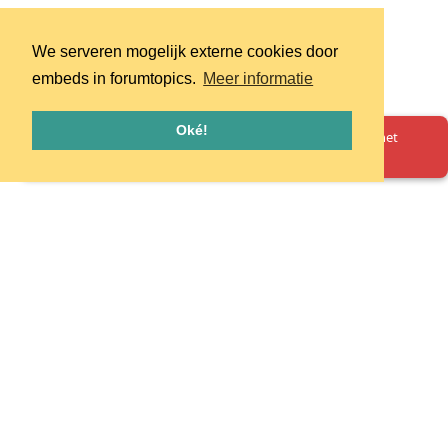
We serveren mogelijk externe cookies door
embeds in forumtopics.
Meer informatie
Oké!
Oeps! Er is iets misgegaan. Herlaad de pagina en probeer het
opnieuw.
Homepage
Huisregels
Privacy