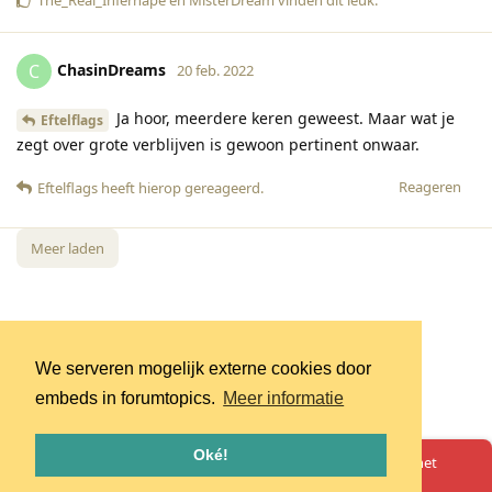
The_Real_Infernape
en
MisterDream
vinden dit leuk
.
ChasinDreams
C
20 feb. 2022
Ja hoor, meerdere keren geweest. Maar wat je
Eftelflags
zegt over grote verblijven is gewoon pertinent onwaar.
Reageren
Eftelflags
heeft hierop gereageerd
.
Meer laden
We serveren mogelijk externe cookies door
embeds in forumtopics.
Meer informatie
Oké!
Oeps! Er is iets misgegaan. Herlaad de pagina en probeer het
opnieuw.