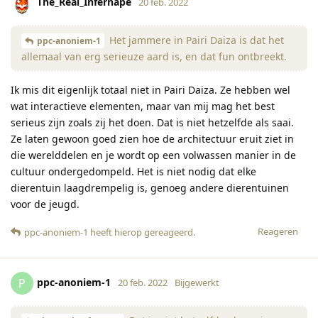
The_Real_Infernape
20 feb. 2022
Het jammere in Pairi Daiza is dat het
ppc-anoniem-1
allemaal van erg serieuze aard is, en dat fun ontbreekt.
Ik mis dit eigenlijk totaal niet in Pairi Daiza. Ze hebben wel
wat interactieve elementen, maar van mij mag het best
serieus zijn zoals zij het doen. Dat is niet hetzelfde als saai.
Ze laten gewoon goed zien hoe de architectuur eruit ziet in
die werelddelen en je wordt op een volwassen manier in de
cultuur ondergedompeld. Het is niet nodig dat elke
dierentuin laagdrempelig is, genoeg andere dierentuinen
voor de jeugd.
Reageren
ppc-anoniem-1
heeft hierop gereageerd
.
ppc-anoniem-1
P
20 feb. 2022
Bijgewerkt