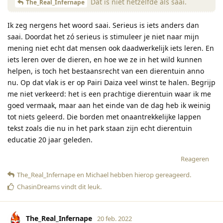
Dat is niet hetzelfde als saai.
The_Real_Infernape
Ik zeg nergens het woord saai. Serieus is iets anders dan
saai. Doordat het zó serieus is stimuleer je niet naar mijn
mening niet echt dat mensen ook daadwerkelijk iets leren. En
iets leren over de dieren, en hoe we ze in het wild kunnen
helpen, is toch het bestaansrecht van een dierentuin anno
nu. Op dat vlak is er op Pairi Daiza veel winst te halen. Begrijp
me niet verkeerd: het is een prachtige dierentuin waar ik me
goed vermaak, maar aan het einde van de dag heb ik weinig
tot niets geleerd. Die borden met onaantrekkelijke lappen
tekst zoals die nu in het park staan zijn echt dierentuin
educatie 20 jaar geleden.
Reageren
The_Real_Infernape
en
Michael
hebben hierop gereageerd
.
ChasinDreams
vindt dit leuk
.
The_Real_Infernape
20 feb. 2022