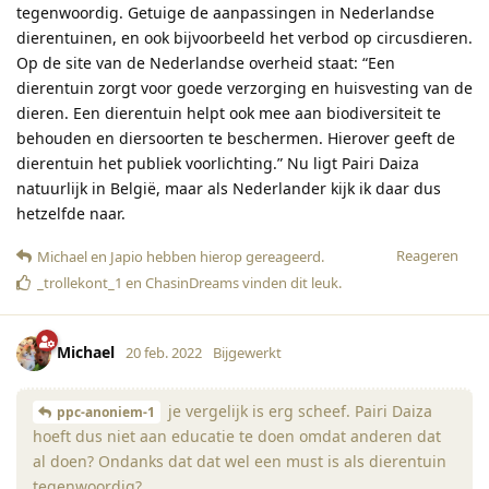
tegenwoordig. Getuige de aanpassingen in Nederlandse
dierentuinen, en ook bijvoorbeeld het verbod op circusdieren.
Op de site van de Nederlandse overheid staat: “Een
dierentuin zorgt voor goede verzorging en huisvesting van de
dieren. Een dierentuin helpt ook mee aan biodiversiteit te
behouden en diersoorten te beschermen. Hierover geeft de
dierentuin het publiek voorlichting.” Nu ligt Pairi Daiza
natuurlijk in België, maar als Nederlander kijk ik daar dus
hetzelfde naar.
Reageren
Michael
en
Japio
hebben hierop gereageerd
.
_trollekont_1
en
ChasinDreams
vinden dit leuk
.
Michael
20 feb. 2022
Bijgewerkt
je vergelijk is erg scheef. Pairi Daiza
ppc-anoniem-1
hoeft dus niet aan educatie te doen omdat anderen dat
al doen? Ondanks dat dat wel een must is als dierentuin
tegenwoordig?