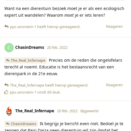
Want na een dierentuin bezoek moet je er als een ecologisch
expert uit wandelen? Waarom
moet
je er iets leren?
Reageren
ppc-anoniem-1
heeft hierop gereageerd
.
ChasinDreams
C
20 feb. 2022
Precies om de reden die ongelofelars
The_Real_Infernape
terecht al noemt. Educatie is het bestaansrecht van een
dierenpark in de 21e eeuw.
Reageren
The_Real_Infernape
heeft hierop gereageerd
.
ppc-anoniem-1
vindt dit leuk
.
The_Real_Infernape
20 feb. 2022
Bijgewerkt
Ik begrijp je bericht even niet. Bedoel je te
ChasinDreams
zeggen dat Pairi Daiza geen dierentuin wil zijn ómdat het