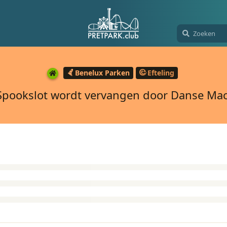
Benelux Parken
Efteling
Spookslot wordt vervangen door Danse Ma