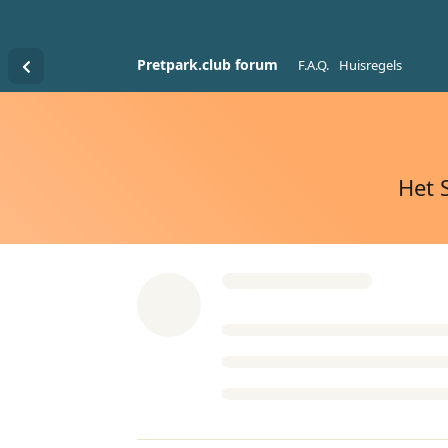
Pretpark.club forum
F.A.Q.
Huisregels
Het 