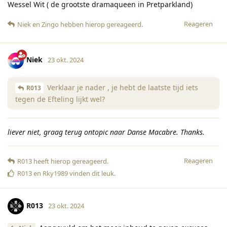
Wessel Wit ( de grootste dramaqueen in Pretparkland)
Reageren
Niek
en
Zingo
hebben hierop gereageerd
.
Niek
23 okt. 2024
Verklaar je nader , je hebt de laatste tijd iets
R013
tegen de Efteling lijkt wel?
liever niet, graag terug ontopic naar Danse Macabre. Thanks.
Reageren
R013
heeft hierop gereageerd
.
R013
en
Rky1989
vinden dit leuk
.
R013
23 okt. 2024