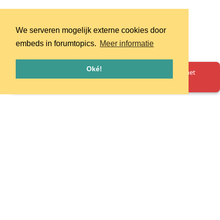
We serveren mogelijk externe cookies door
embeds in forumtopics.
Meer informatie
Oké!
Oeps! Er is iets misgegaan. Herlaad de pagina en probeer het
opnieuw.
Homepage
Huisregels
Privacy