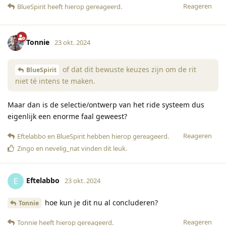
Reageren
BlueSpirit
heeft hierop gereageerd
.
Tonnie
23 okt. 2024
of dat dit bewuste keuzes zijn om de rit
BlueSpirit
niet té intens te maken.
Maar dan is de selectie/ontwerp van het ride systeem dus
eigenlijk een enorme faal geweest?
Reageren
Eftelabbo
en
BlueSpirit
hebben hierop gereageerd
.
Zingo
en
nevelig_nat
vinden dit leuk
.
Eftelabbo
E
23 okt. 2024
hoe kun je dit nu al concluderen?
Tonnie
Reageren
Tonnie
heeft hierop gereageerd
.