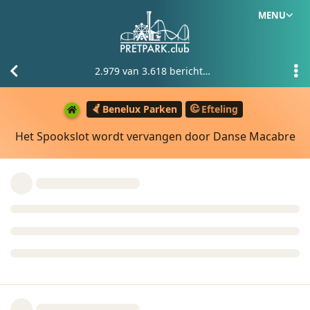
MENU
2.979
van
3.618
berichten
Benelux Parken
Efteling
Het Spookslot wordt vervangen door Danse Macabre