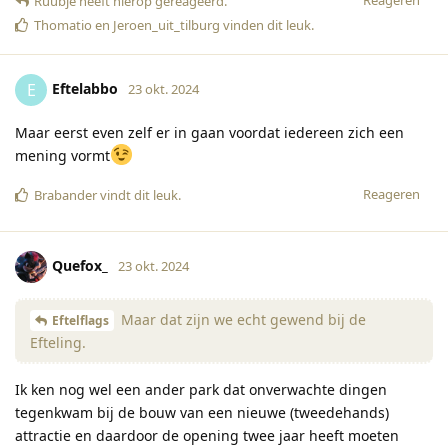
Reageren
Ruubje
heeft hierop gereageerd
.
Thomatio
en
Jeroen_uit_tilburg
vinden dit leuk
.
Eftelabbo
E
23 okt. 2024
Maar eerst even zelf er in gaan voordat iedereen zich een
mening vormt
Reageren
Brabander
vindt dit leuk
.
Quefox_
23 okt. 2024
Maar dat zijn we echt gewend bij de
Eftelflags
Efteling.
Ik ken nog wel een ander park dat onverwachte dingen
tegenkwam bij de bouw van een nieuwe (tweedehands)
attractie en daardoor de opening twee jaar heeft moeten