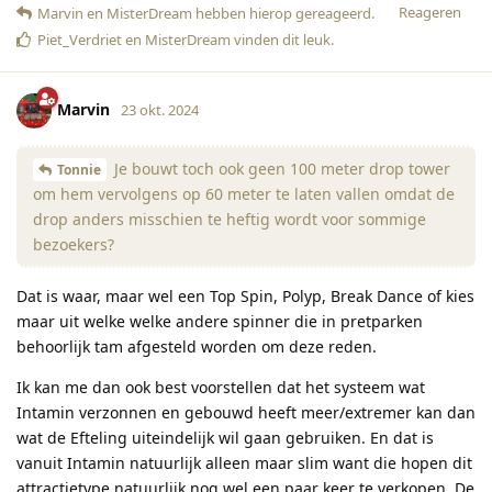
Reageren
Marvin
en
MisterDream
hebben hierop gereageerd
.
Piet_Verdriet
en
MisterDream
vinden dit leuk
.
Marvin
23 okt. 2024
Je bouwt toch ook geen 100 meter drop tower
Tonnie
om hem vervolgens op 60 meter te laten vallen omdat de
drop anders misschien te heftig wordt voor sommige
bezoekers?
Dat is waar, maar wel een Top Spin, Polyp, Break Dance of kies
maar uit welke welke andere spinner die in pretparken
behoorlijk tam afgesteld worden om deze reden.
Ik kan me dan ook best voorstellen dat het systeem wat
Intamin verzonnen en gebouwd heeft meer/extremer kan dan
wat de Efteling uiteindelijk wil gaan gebruiken. En dat is
vanuit Intamin natuurlijk alleen maar slim want die hopen dit
attractietype natuurlijk nog wel een paar keer te verkopen. De