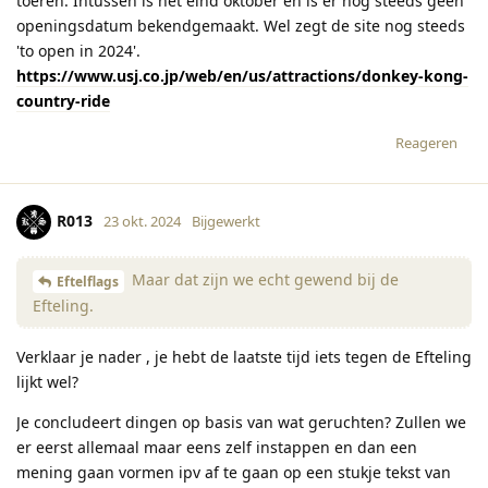
toeren. Intussen is het eind oktober en is er nog steeds geen
openingsdatum bekendgemaakt. Wel zegt de site nog steeds
'to open in 2024'.
https://www.usj.co.jp/web/en/us/attractions/donkey-kong-
country-ride
Reageren
R013
23 okt. 2024
Bijgewerkt
Maar dat zijn we echt gewend bij de
Eftelflags
Efteling.
Verklaar je nader , je hebt de laatste tijd iets tegen de Efteling
lijkt wel?
Je concludeert dingen op basis van wat geruchten? Zullen we
er eerst allemaal maar eens zelf instappen en dan een
mening gaan vormen ipv af te gaan op een stukje tekst van