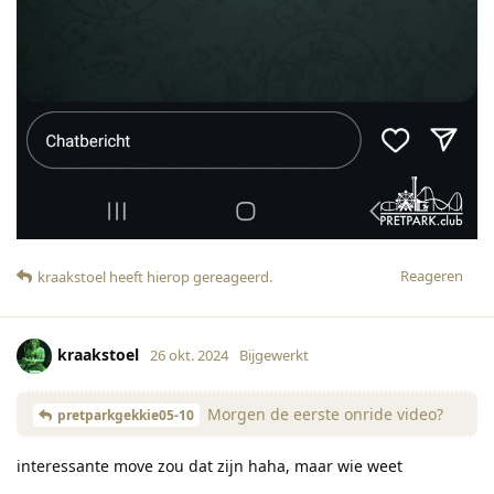
Reageren
kraakstoel
heeft hierop gereageerd
.
kraakstoel
26 okt. 2024
Bijgewerkt
Morgen de eerste onride video?
pretparkgekkie05-10
interessante move zou dat zijn haha, maar wie weet