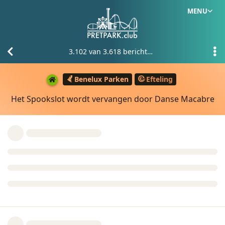
MENU
3.102
van
3.618
berichten
Benelux Parken
Efteling
Het Spookslot wordt vervangen door Danse Macabre