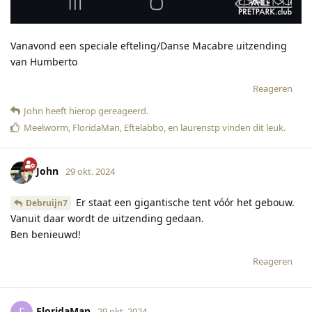
Vanavond een speciale efteling/Danse Macabre uitzending
van Humberto
Reageren
John
heeft hierop gereageerd
.
Meelworm
,
FloridaMan
,
Eftelabbo
, en
laurenstp
vinden dit leuk
.
John
29 okt. 2024
Er staat een gigantische tent vóór het gebouw.
Debruijn7
Vanuit daar wordt de uitzending gedaan.
Ben benieuwd!
Reageren
FloridaMan
F
29 okt. 2024