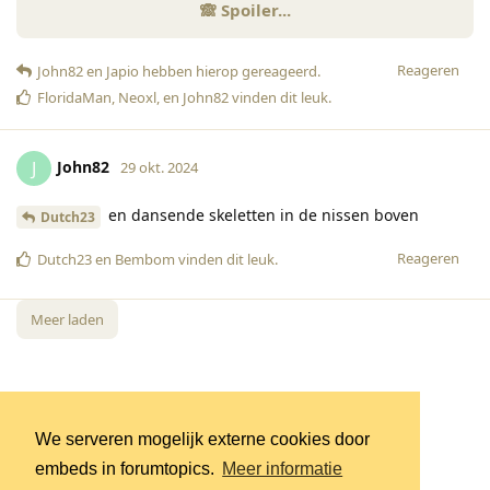
Reageren
John82
en
Japio
hebben hierop gereageerd
.
FloridaMan
,
Neoxl
, en
John82
vinden dit leuk
.
John82
J
29 okt. 2024
en dansende skeletten in de nissen boven
Dutch23
Reageren
Dutch23
en
Bembom
vinden dit leuk
.
Meer laden
We serveren mogelijk externe cookies door
embeds in forumtopics.
Meer informatie