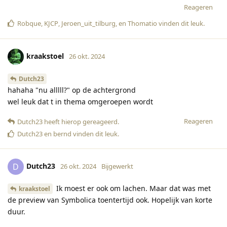
Reageren
Robque
,
KJCP
,
Jeroen_uit_tilburg
, en
Thomatio
vinden dit leuk
.
kraakstoel
26 okt. 2024
Dutch23
hahaha "nu alllll?" op de achtergrond
wel leuk dat t in thema omgeroepen wordt
Reageren
Dutch23
heeft hierop gereageerd
.
Dutch23
en
bernd
vinden dit leuk
.
Dutch23
D
26 okt. 2024
Bijgewerkt
Ik moest er ook om lachen. Maar dat was met
kraakstoel
de preview van Symbolica toentertijd ook. Hopelijk van korte
duur.