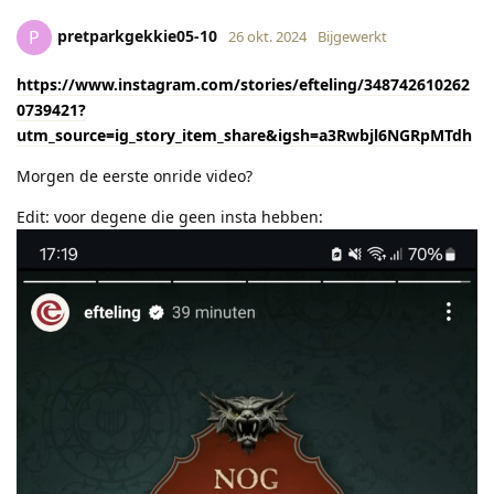
pretparkgekkie05-10
P
26 okt. 2024
Bijgewerkt
https://www.instagram.com/stories/efteling/348742610262
0739421?
utm_source=ig_story_item_share&igsh=a3Rwbjl6NGRpMTdh
Morgen de eerste onride video?
Edit: voor degene die geen insta hebben: