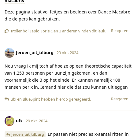
macabre/
Deze pagina staat vol feitjes en beelden over Dance Macabre
die de pers kan gebruiken.
Reageren
Trollenbol
,
Japio
,
JorisR
, en
3
anderen
vinden dit leuk
.
Jeroen_uit_tilburg
29 okt. 2024
Nou vraag ik mij toch af hoe ze op een theoretische capaciteit
van 1.253 personen per uur zijn gekomen, en dan
voornamelijk die 3 op het einde. Er kunnen namelijk 108
mensen per x in. Iemand hier die dat zou kunnen uitleggen
Reageren
ufx
en
BlueSpirit
hebben hierop gereageerd
.
ufx
29 okt. 2024
Er passen niet precies x-aantal ritten in
Jeroen_uit_tilburg