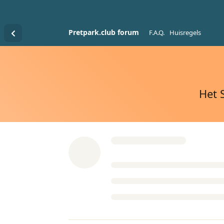
Pretpark.club forum
F.A.Q.
Huisregels
Het 