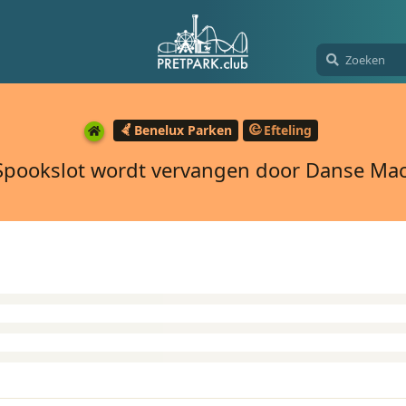
Benelux Parken
Efteling
Spookslot wordt vervangen door Danse Ma