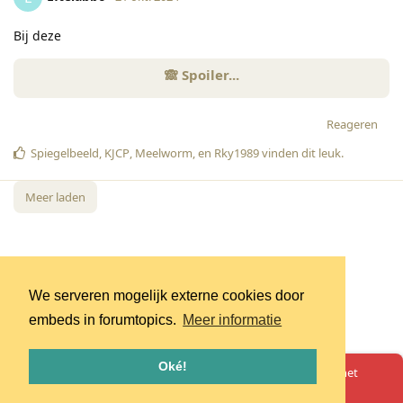
Bij deze
Reageren
Spiegelbeeld
,
KJCP
,
Meelworm
, en
Rky1989
vinden dit leuk
.
Meer laden
We serveren mogelijk externe cookies door
embeds in forumtopics.
Meer informatie
Oké!
Oeps! Er is iets misgegaan. Herlaad de pagina en probeer het
opnieuw.