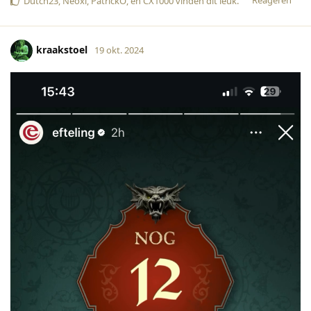
Dutch23
,
Neoxl
,
PatrickO
, en
CX1000
vinden dit leuk
.
kraakstoel
19 okt. 2024