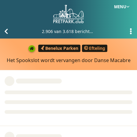
MENU
2.906
van
3.618
berichten
Benelux Parken
Efteling
Het Spookslot wordt vervangen door Danse Macabre