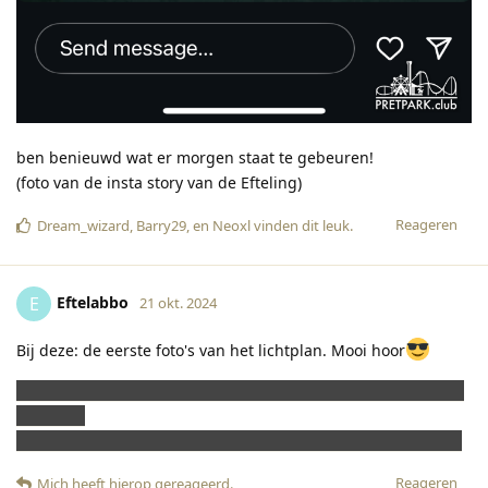
ben benieuwd wat er morgen staat te gebeuren!
(foto van de insta story van de Efteling)
Reageren
Dream_wizard
,
Barry29
, en
Neoxl
vinden dit leuk
.
Eftelabbo
E
21 okt. 2024
Bij deze: de eerste foto's van het lichtplan. Mooi hoor
https://www.instagram.com/stories/efteling/348310329271
2670474?
utm_source=ig_story_item_share&igsh=cnM3d3UwZGV5ejls
Reageren
Mich
heeft hierop gereageerd
.